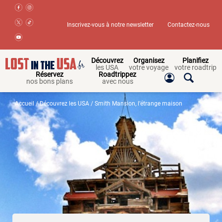
Inscrivez-vous à notre newsletter
Contactez-nous
Découvrez
Organisez
Planifiez
les USA
votre voyage
votre roadtrip
Réservez
Roadtrippez
nos bons plans
avec nous
Accueil
/
Découvrez les USA
/ Smith Mansion, l’étrange maison