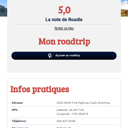
5,0
La note de Roadie
Noter ce lieu
Mon roadtrip
Ajouter au roadtrip
Infos pratiques
Adresse :
2902 North Fork Highway, Cody, Wyoming
GPS :
Lattitude : 44.461745,
Longitude : -109.494374
Téléphone :
406-647-6048