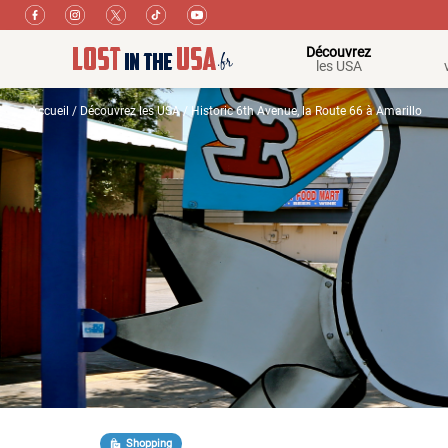
Découvrez
les USA
Accueil
/
Découvrez les USA
/ Historic 6th Avenue, la Route 66 à Amarillo
Shopping