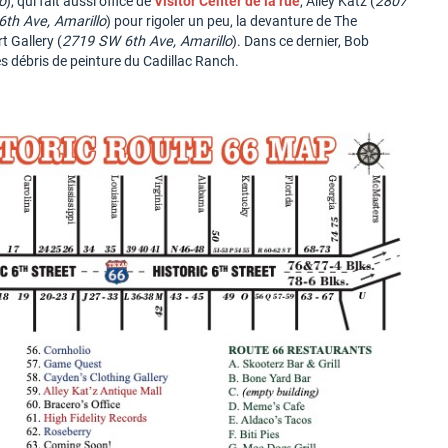
o
), qui fait aussi office de
Visitor Center de la rue
, Alley Katz (
2807
6th Ave, Amarillo
) pour rigoler un peu, la devanture de The
rt Gallery (
2719 SW 6th Ave, Amarillo
). Dans ce dernier, Bob
les débris de peinture du Cadillac Ranch.