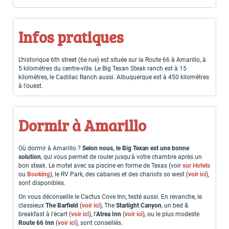
Infos pratiques
L'historique 6th street (6e rue) est située sur la Route 66 à Amarillo, à
5 kilomètres du centre-ville. Le Big Texan Steak ranch est à 15
kilomètres, le Cadillac Ranch aussi. Albuquerque est à 450 kilomètres
à l'ouest.
Dormir à Amarillo
Où dormir à Amarillo ?
Selon nous, le Big Texan est une bonne
solution
, qui vous permet de rouler jusqu'à votre chambre après un
bon steak. Le motel avec sa piscine en forme de Texas (voir
sur Hotels
ou
Booking
), le RV Park, des cabanes et des chariots so west (
voir ici
),
sont disponibles.
On vous déconseille le Cactus Cove Inn, testé aussi. En revanche, le
classieux
The Barfield
(
voir ici
), The
Starlight Canyon
, un bed &
breakfast à l'écart (
voir ici
), l'
Atrea Inn
(
voir ici
), ou le plus modeste
Route 66 Inn
(
voir ici
), sont conseillés.