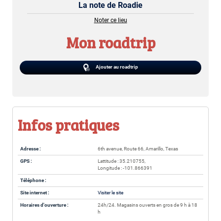
La note de Roadie
Noter ce lieu
Mon roadtrip
Ajouter au roadtrip
Infos pratiques
Adresse :
6th avenue, Route 66, Amarillo, Texas
GPS :
Lattitude : 35.210755,
Longitude : -101.866391
Téléphone :
Site internet :
Visiter le site
Horaires d'ouverture :
24h/24. Magasins ouverts en gros de 9 h à 18
h