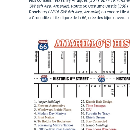
Nos conseils : Texas Ivy Antiques (
3511 6th Ave, Amarill
SW 6th Ave, Amarillo
), Route 66 Costume Castle (
3001 
Roseberry (
2816 SW 6th Ave, Amarillo
) ou encore Lile A
« Crocodile » Lile, digure de la 66, crée des bijoux avec… 