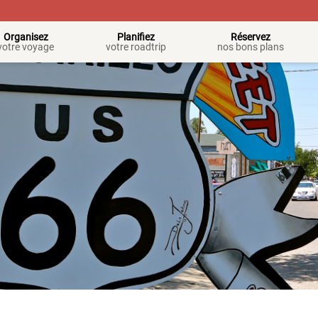
Organisez
Planifiez
Réservez
votre voyage
votre roadtrip
nos bons plans