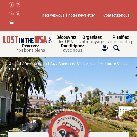
Inscrivez-vous à notre newsletter
Contactez-nous
Découvrez
Organisez
Planifiez
les USA
votre voyage
votre roadtrip
Réservez
Roadtrippez
nos bons plans
avec nous
Accueil
/
Découvrez les USA
/ Canaux de Venice, coin de nature à Venice
Beach