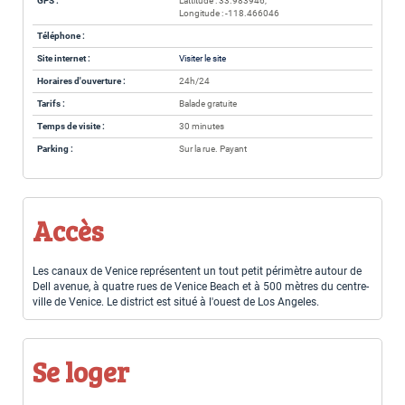
GPS :
Lattitude : 33.983946,
Longitude : -118.466046
Téléphone :
Site internet :
Visiter le site
Horaires d'ouverture :
24h/24
Tarifs :
Balade gratuite
Temps de visite :
30 minutes
Parking :
Sur la rue. Payant
Accès
Les canaux de Venice représentent un tout petit périmètre autour de
Dell avenue, à quatre rues de Venice Beach et à 500 mètres du centre-
ville de Venice. Le district est situé à l'ouest de Los Angeles.
Se loger