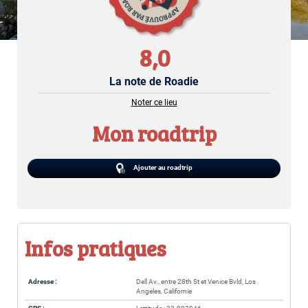
8,0
La note de Roadie
Noter ce lieu
Mon roadtrip
Ajouter au roadtrip
Infos pratiques
Adresse :
Dell Av., entre 28th St et Venice Bvld, Los
Angeles, Californie