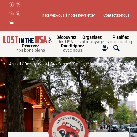
Inscrivez-vous à notre newsletter
Contactez-nous
Découvrez
Organisez
Planifiez
les USA
votre voyage
votre roadtrip
Réservez
Roadtrippez
nos bons plans
avec nous
Accueil
/
Découvrez les USA
/ Banger’s Sausage House and Beer Garden