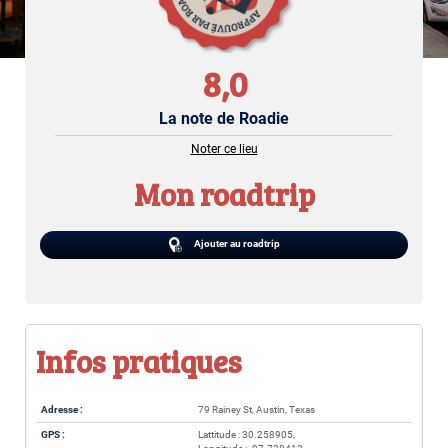
8,0
La note de Roadie
Noter ce lieu
Mon roadtrip
Ajouter au roadtrip
Infos pratiques
Adresse :
79 Rainey St, Austin, Texas
GPS :
Lattitude : 30.258905,