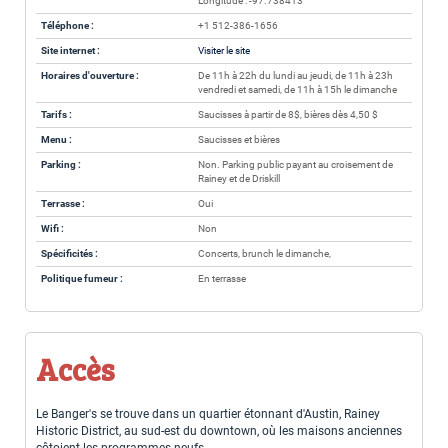
Longitude : -97.738413
Téléphone :
+1 512-386-1656
Site internet :
Visiter le site
Horaires d'ouverture :
De 11h à 22h du lundi au jeudi, de 11h à 23h
vendredi et samedi, de 11h à 15h le dimanche
Tarifs :
Saucisses à partir de 8$, bières dès 4,50 $
Menu :
Saucisses et bières
Parking :
Non. Parking public payant au croisement de
Rainey et de Driskill
Terrasse :
Oui
Wifi :
Non
Spécificités :
Concerts, brunch le dimanche,
Politique fumeur :
En terrasse
Accès
Le Banger's se trouve dans un quartier étonnant d'Austin, Rainey
Historic District, au sud-est du downtown, où les maisons anciennes
côtoient les programmes neufs.