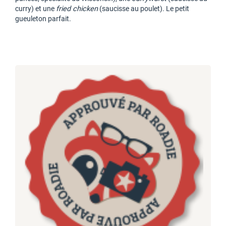
curry) et une
fried chicken
(saucisse au poulet). Le petit
gueuleton parfait.