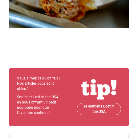
Vous aimez ce qu'on fait ?
Nos articles vous sont
utiles ?
Soutenez Lost in the USA
en nous offrant un petit
Je soutiens Lost in
pourboire pour que
the USA
l'aventure continue !