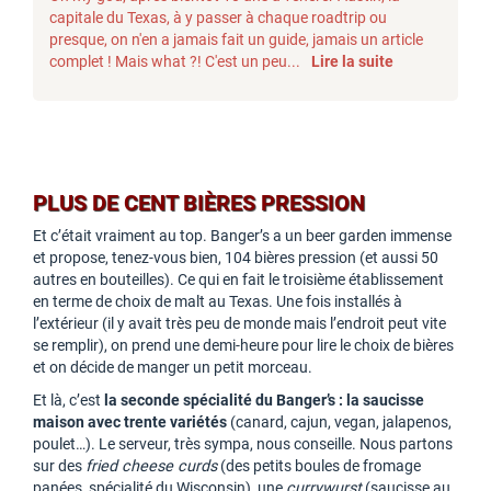
capitale du Texas, à y passer à chaque roadtrip ou
presque, on n'en a jamais fait un guide, jamais un article
complet ! Mais what ?! C'est un peu...
Lire la suite
PLUS DE CENT BIÈRES PRESSION
Et c’était vraiment au top. Banger’s a un beer garden immense
et propose, tenez-vous bien, 104 bières pression (et aussi 50
autres en bouteilles). Ce qui en fait le troisième établissement
en terme de choix de malt au Texas. Une fois installés à
l’extérieur (il y avait très peu de monde mais l’endroit peut vite
se remplir), on prend une demi-heure pour lire le choix de bières
et on décide de manger un petit morceau.
Et là, c’est
la seconde spécialité du Banger’s : la saucisse
maison avec trente variétés
(canard, cajun, vegan, jalapenos,
poulet…). Le serveur, très sympa, nous conseille. Nous partons
sur des
fried cheese curds
(des petits boules de fromage
panées, spécialité du Wisconsin), une
currywurst
(saucisse au