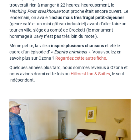
trouverait rien à manger à 22 heures; heureusement, le
Hitching Post steakhouse
tout proche était encore ouvert. Le
lendemain, on avalé l’
inclus mais très frugal petit-déjeuner
(genre café et un mini-gâteau industriel) avant d’aller faire un
tour en ville, siège du comté de Crockett (le monument
hommage à Davy n’est pas très loin du motel).
Même petite, la ville a
inspiré plusieurs chansons
et été le
cadre d’un épisode d’ «
Esprits criminels »
. Vous voulez en
savoir plus sur Ozona ?
Regardez cette autre fiche.
Quelques années plus tard, nous sommes revenus à Ozona et
nous avions dormi cette fois au
Hillcrest Inn & Suites
, le seul
indépendant.