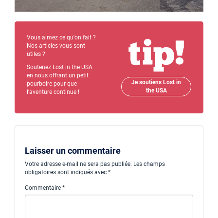
Vous aimez ce qu'on fait ?
Nos articles vous sont
utiles ?
Soutenez Lost in the USA
en nous offrant un petit
Je soutiens Lost in
pourboire pour que
the USA
l'aventure continue !
Laisser un commentaire
Votre adresse e-mail ne sera pas publiée.
Les champs
obligatoires sont indiqués avec
*
Commentaire
*