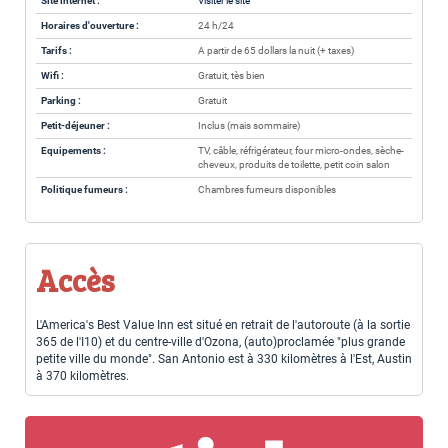
Site internet :
Visiter le site
Horaires d'ouverture :
24 h/24
Tarifs :
A partir de 65 dollars la nuit (+ taxes)
Wifi :
Gratuit, tès bien
Parking :
Gratuit
Petit-déjeuner :
Inclus (mais sommaire)
Equipements :
TV, câble, réfrigérateur, four micro-ondes, sèche-
cheveux, produits de toilette, petit coin salon
Politique fumeurs :
Chambres fumeurs disponibles
Accès
L'America's Best Value Inn est situé en retrait de l'autoroute (à la sortie
365 de l'I10) et du centre-ville d'Ozona, (auto)proclamée "plus grande
petite ville du monde". San Antonio est à 330 kilomètres à l'Est, Austin
à 370 kilomètres.