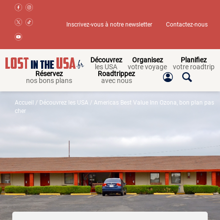
Inscrivez-vous à notre newsletter
Contactez-nous
Découvrez
Organisez
Planifiez
les USA
votre voyage
votre roadtrip
Réservez
Roadtrippez
nos bons plans
avec nous
Accueil
/
Découvrez les USA
/ Americas Best Value Inn Ozona, bon plan pas
cher