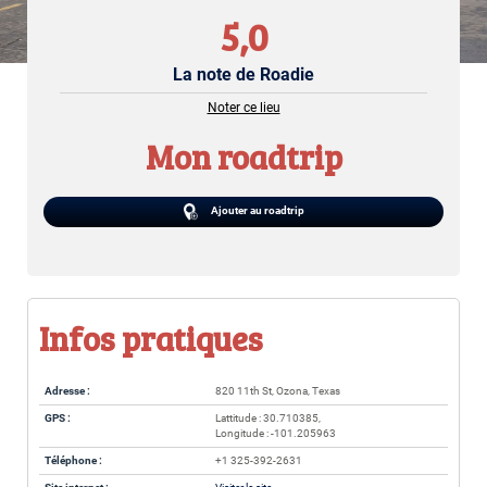
5,0
La note de Roadie
Noter ce lieu
Mon roadtrip
Ajouter au roadtrip
Infos pratiques
Adresse :
820 11th St, Ozona, Texas
GPS :
Lattitude : 30.710385,
Longitude : -101.205963
Téléphone :
+1 325-392-2631