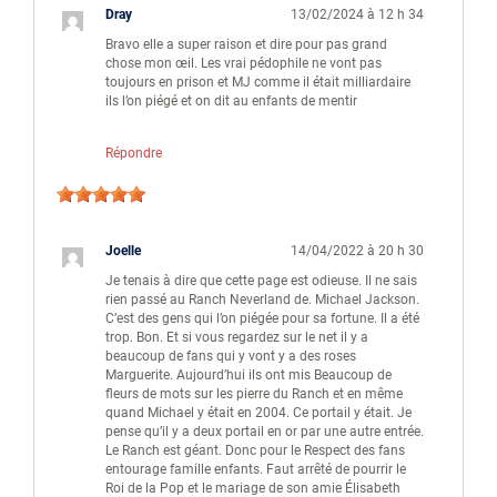
Dray
13/02/2024 à 12 h 34
Bravo elle a super raison et dire pour pas grand
chose mon œil. Les vrai pédophile ne vont pas
toujours en prison et MJ comme il était milliardaire
ils l’on piégé et on dit au enfants de mentir
Répondre
Joelle
14/04/2022 à 20 h 30
Je tenais à dire que cette page est odieuse. Il ne sais
rien passé au Ranch Neverland de. Michael Jackson.
C’est des gens qui l’on piégée pour sa fortune. Il a été
trop. Bon. Et si vous regardez sur le net il y a
beaucoup de fans qui y vont y a des roses
Marguerite. Aujourd’hui ils ont mis Beaucoup de
fleurs de mots sur les pierre du Ranch et en même
quand Michael y était en 2004. Ce portail y était. Je
pense qu’il y a deux portail en or par une autre entrée.
Le Ranch est géant. Donc pour le Respect des fans
entourage famille enfants. Faut arrêté de pourrir le
Roi de la Pop et le mariage de son amie Élisabeth