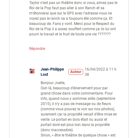
Taylor n’est pas un théâtre donc si vous, aimez pas le
Roi de la Pop faut pas aller à son Ranch et sa
m’étonnerai que sur le GPS avec l’adresse vous ne
voyez pas le ranch sa a toujours été comme ça. Et
beaucoup de. Fans y vont. Merci pour le Respect du
Roi de la Pop il a assez souffert comme ça ils lui ont
pourri le travail et le fruit de toute une vie ???????
Répondre
Jean-Philippe
16/04/2022 à 11 h
Auteur
Lost
38
Bonjour Joelle,
Ouh là, beaucoup d’énervement pour par
grand chose dans votre commentaire. Pour
info, quand nous y sommes allés (septembre
2015), il n’y a pas de message ou de fleurs
(comme vous pouvez le voir sur nos photos),
surement car la propriété venait d’être mise en
vente. Le portail en bois était nu aussi et
portail doré est plus loin dans la propriété
(donc inaccessible).
Sinon, « être le théâtre de quelque chose » est