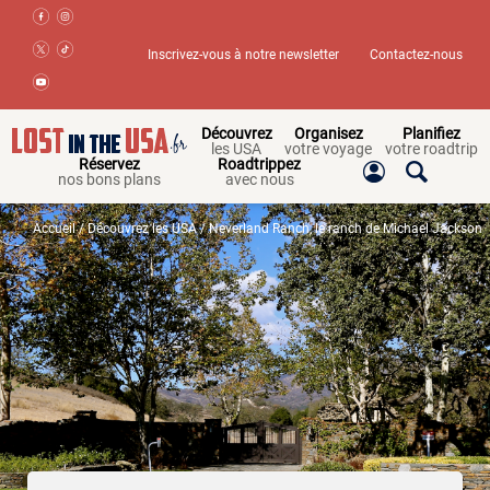
Inscrivez-vous à notre newsletter
Contactez-nous
Découvrez
Organisez
Planifiez
les USA
votre voyage
votre roadtrip
Réservez
Roadtrippez
nos bons plans
avec nous
Accueil
/
Découvrez les USA
/ Neverland Ranch, le ranch de Michael Jackson