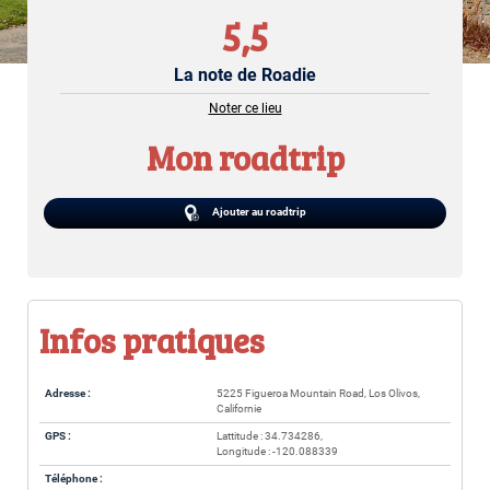
5,5
La note de Roadie
Noter ce lieu
Mon roadtrip
Ajouter au roadtrip
Infos pratiques
Adresse :
5225 Figueroa Mountain Road, Los Olivos,
Californie
GPS :
Lattitude : 34.734286,
Longitude : -120.088339
Téléphone :