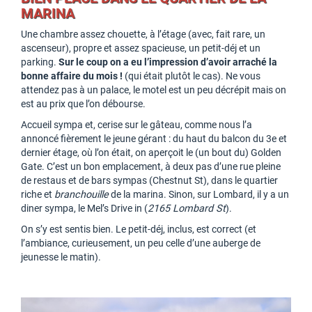
MARINA
Une chambre assez chouette, à l’étage (avec, fait rare, un
ascenseur), propre et assez spacieuse, un petit-déj et un
parking.
Sur le coup on a eu l’impression d’avoir arraché la
bonne affaire du mois !
(qui était plutôt le cas). Ne vous
attendez pas à un palace, le motel est un peu décrépit mais on
est au prix que l’on débourse.
Accueil sympa et, cerise sur le gâteau, comme nous l’a
annoncé fièrement le jeune gérant : du haut du balcon du 3e et
dernier étage, où l’on était, on aperçoit le (un bout du) Golden
Gate. C’est un bon emplacement, à deux pas d’une rue pleine
de restaus et de bars sympas (Chestnut St), dans le quartier
riche et
branchouille
de la marina. Sinon, sur Lombard, il y a un
diner sympa, le Mel’s Drive in (
2165 Lombard St
).
On s’y est sentis bien. Le petit-déj, inclus, est correct (et
l’ambiance, curieusement, un peu celle d’une auberge de
jeunesse le matin).