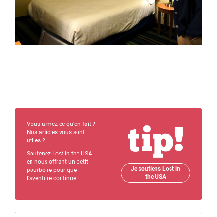
Vous aimez ce qu'on fait ?
Nos articles vous sont
utiles ?
Soutenez Lost in the USA
en nous offrant un petit
Je soutiens Lost in
pourboire pour que
the USA
l'aventure continue !