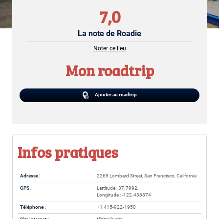
7,0
La note de Roadie
Noter ce lieu
Mon roadtrip
Ajouter au roadtrip
Infos pratiques
Adresse :
2265 Lombard Street, San Francisco, Californie
GPS :
Lattitude : 37.7992,
Longitude : -122.438874
Téléphone :
+1 415-922-1950