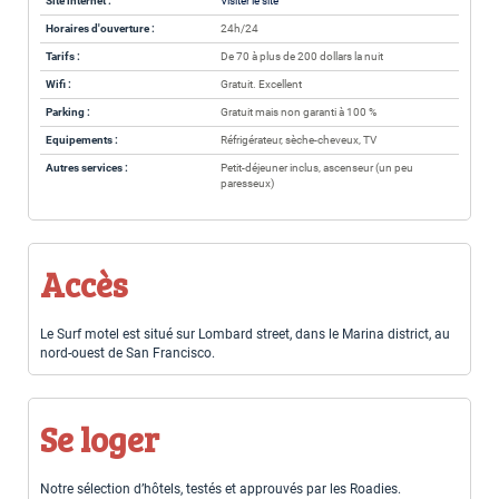
Site internet :
Visiter le site
Horaires d'ouverture :
24h/24
Tarifs :
De 70 à plus de 200 dollars la nuit
Wifi :
Gratuit. Excellent
Parking :
Gratuit mais non garanti à 100 %
Equipements :
Réfrigérateur, sèche-cheveux, TV
Autres services :
Petit-déjeuner inclus, ascenseur (un peu
paresseux)
Accès
Le Surf motel est situé sur Lombard street, dans le Marina district, au
nord-ouest de San Francisco.
Se loger
Notre sélection d’hôtels, testés et approuvés par les Roadies.