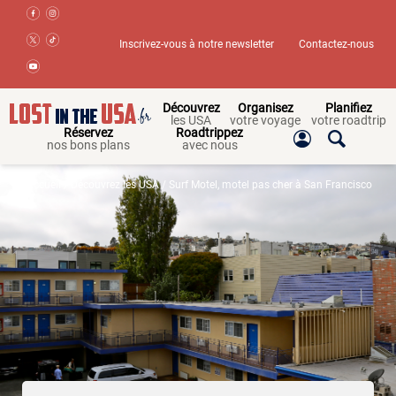
Inscrivez-vous à notre newsletter
Contactez-nous
Découvrez
Organisez
Planifiez
les USA
votre voyage
votre roadtrip
Réservez
Roadtrippez
nos bons plans
avec nous
Accueil
/
Découvrez les USA
/ Surf Motel, motel pas cher à San Francisco