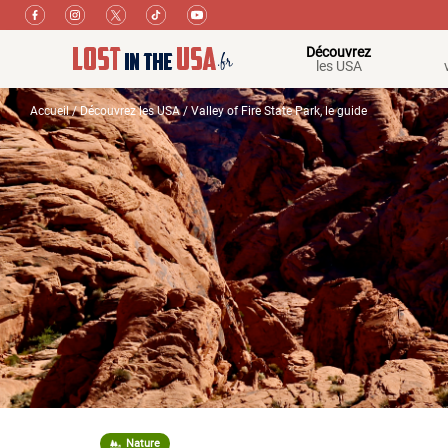
Découvrez
les USA
Accueil
/
Découvrez les USA
/ Valley of Fire State Park, le guide
Nature