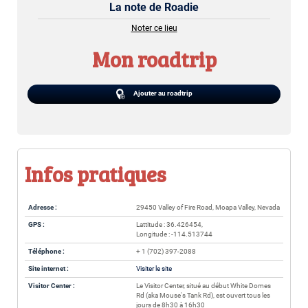
La note de Roadie
Noter ce lieu
Mon roadtrip
Ajouter au roadtrip
Infos pratiques
Adresse :
29450 Valley of Fire Road, Moapa Valley, Nevada
GPS :
Lattitude : 36.426454,
Longitude : -114.513744
Téléphone :
+ 1 (702) 397-2088
Site internet :
Visiter le site
Visitor Center :
Le Visitor Center, situé au début White Domes
Rd (aka Mouse's Tank Rd), est ouvert tous les
jours de 8h30 à 16h30