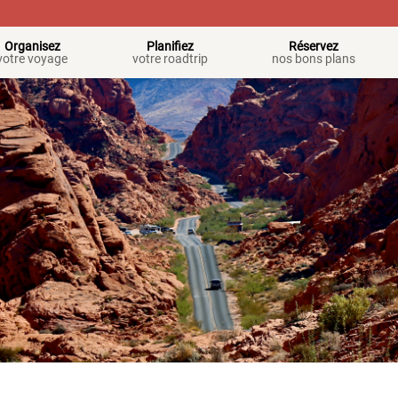
Organisez
Planifiez
Réservez
votre voyage
votre roadtrip
nos bons plans