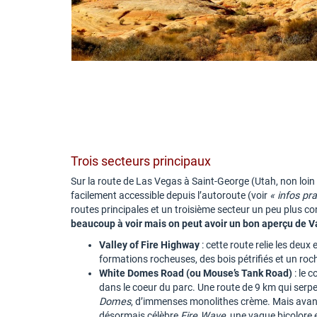
Trois secteurs principaux
Sur la route de Las Vegas à Saint-George (Utah, non loin
facilement accessible depuis l’autoroute (voir
« infos pr
routes principales et un troisième secteur un peu plus con
beaucoup à voir mais on peut avoir un bon aperçu de Va
Valley of Fire Highway
: cette route relie les deu
formations rocheuses, des bois pétrifiés et un roc
White Domes Road (ou Mouse’s Tank Road)
: le c
dans le coeur du parc. Une route de 9 km qui serpe
Domes
, d’immenses monolithes crème. Mais avant,
désormais célèbre
Fire Wave
, une vague bicolore 