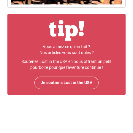
Vous aimez ce qu'on fait ?
Nos articles vous sont utiles ?
Soutenez Lost in the USA en nous offrant un petit
pourboire pour que l'aventure continue !
Je soutiens Lost in the USA