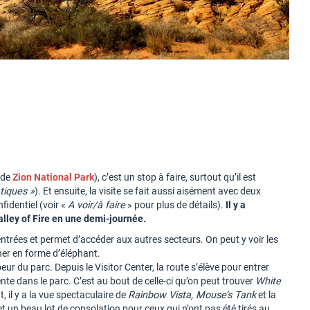
 de
Zion National Park
), c’est un stop à faire, surtout qu’il est
atiques »
). Et ensuite, la visite se fait aussi aisément avec deux
fidentiel (voir «
A voir/à faire
» pour plus de détails).
Il y a
lley of Fire en une demi-journée.
x entrées et permet d’accéder aux autres secteurs. On peut y voir les
her en forme d’éléphant.
oeur du parc. Depuis le Visitor Center, la route s’élève pour entrer
nte dans le parc. C’est au bout de celle-ci qu’on peut trouver
White
 il y a la vue spectaculaire de
Rainbow Vista, Mouse’s Tank
et la
et un beau lot de consolation pour ceux qui n’ont pas été tirés au