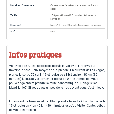
Horaires d'ouverture :
Ouvert toute l'année du lever au coucher du
soleil
Tarifs :
15$ par véhicule (10 pour les résidents du
Nevada)
Essence :
Non. A Crystal, Glendale, Mesquite, Las Vegas
Wifi :
Non
Infos pratiques
Valley of Fire SP est accessible depuis la Valley of Fire Hwy qui
traverse le parc. Deux moyens de la prendre. En arrivant de Las Vegas,
prenez la sortie 75 sur l'I-15 et roulez vers l'Est environ 30 km (30
minutes) jusqu'au Visitor Center, début de White Domes Rd. Vous
pouvez également prendre la route panoramique qui longe le lac
Mead, la 167. Si vous avez un peu de temps devant vous, c'est mieux.
En arrivant de l'Arizona et de l'Utah, prendre la sortie 93 sur la même I-
15 et roulez environ 40 km (40 minutes) jusqu'au Visitor Center, début
de White Domes Rd.