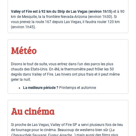
Valley of Fire est à 92 km du Strip de Las Vegas (environ 1h15)
et à 90
km de Mesquite, la la frontière Nevada-Arizona (environ 1h30). Si
vous prenez la route 167 depuis Las Vegas, il faudra rouler 120 km
(environ 1h45).
Météo
Disons le tout de suite, vous entrez dans l'un des parcs les plus
chauds des Etats-Unis. En été, le thermomètre peut frôler les 50
degrés dans Valley of Fire. Les hivers ont plus frais et il peut même
geler la nuit.
La meilleure période ?
Printemps et automne
Au cinéma
Si proche de Las Vegas, Valley of Fire SP a servi plusieurs fois de lieu
de tournage pour le cinéma. Beaucoup de westerns bien sûr (
La
Chevauchée Sauvage, Fureur Apache...
) mais aussi des films plus