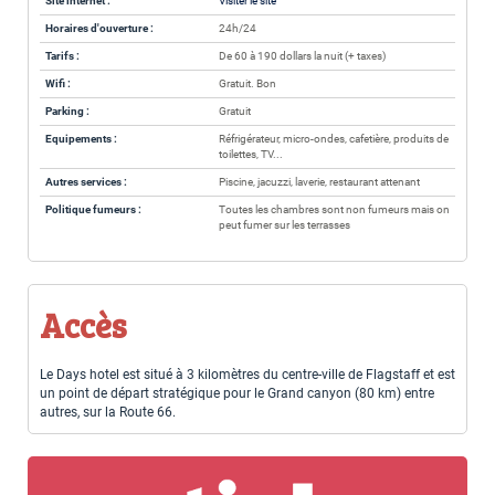
Site internet :
Visiter le site
Horaires d'ouverture :
24h/24
Tarifs :
De 60 à 190 dollars la nuit (+ taxes)
Wifi :
Gratuit. Bon
Parking :
Gratuit
Equipements :
Réfrigérateur, micro-ondes, cafetière, produits de
toilettes, TV...
Autres services :
Piscine, jacuzzi, laverie, restaurant attenant
Politique fumeurs :
Toutes les chambres sont non fumeurs mais on
peut fumer sur les terrasses
Accès
Le Days hotel est situé à 3 kilomètres du centre-ville de Flagstaff et est
un point de départ stratégique pour le Grand canyon (80 km) entre
autres, sur la Route 66.