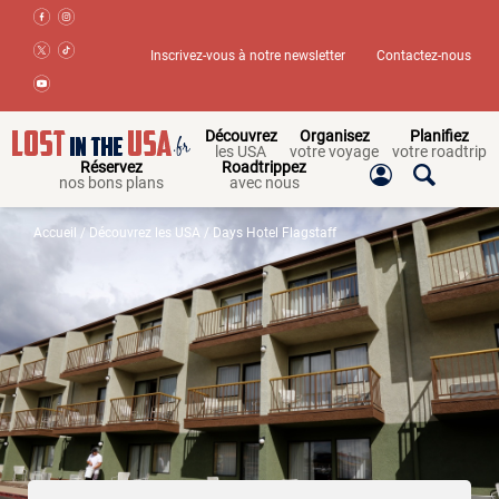
Inscrivez-vous à notre newsletter
Contactez-nous
Découvrez
Organisez
Planifiez
les USA
votre voyage
votre roadtrip
Réservez
Roadtrippez
nos bons plans
avec nous
Accueil
/
Découvrez les USA
/ Days Hotel Flagstaff