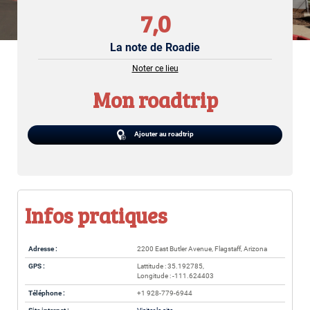
7,0
La note de Roadie
Noter ce lieu
Mon roadtrip
Ajouter au roadtrip
Infos pratiques
Adresse :
2200 East Butler Avenue, Flagstaff, Arizona
GPS :
Lattitude : 35.192785,
Longitude : -111.624403
Téléphone :
+1 928-779-6944