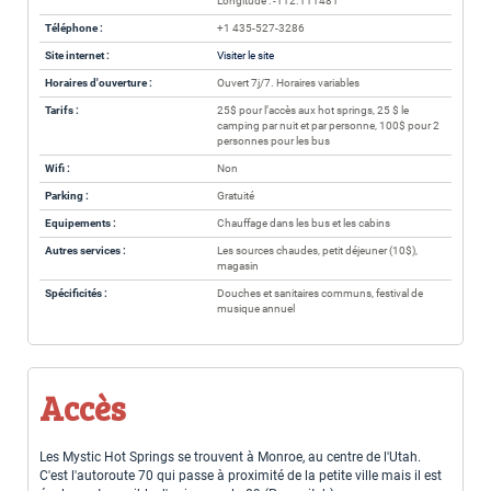
Longitude : -112.111481
Téléphone :
+1 435-527-3286
Site internet :
Visiter le site
Horaires d'ouverture :
Ouvert 7j/7. Horaires variables
Tarifs :
25$ pour l’accès aux hot springs, 25 $ le
camping par nuit et par personne, 100$ pour 2
personnes pour les bus
Wifi :
Non
Parking :
Gratuité
Equipements :
Chauffage dans les bus et les cabins
Autres services :
Les sources chaudes, petit déjeuner (10$),
magasin
Spécificités :
Douches et sanitaires communs, festival de
musique annuel
Accès
Les Mystic Hot Springs se trouvent à Monroe, au centre de l'Utah.
C'est l'autoroute 70 qui passe à proximité de la petite ville mais il est