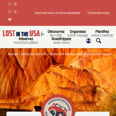
Inscrivez-vous à notre newsletter
Contactez-nous
Découvrez
Organisez
Planifiez
les USA
votre voyage
votre roadtrip
Réservez
Roadtrippez
nos bons plans
avec nous
Accueil
/
Découvrez les USA
/ Mystic Hot Springs, sources chaudes hippies