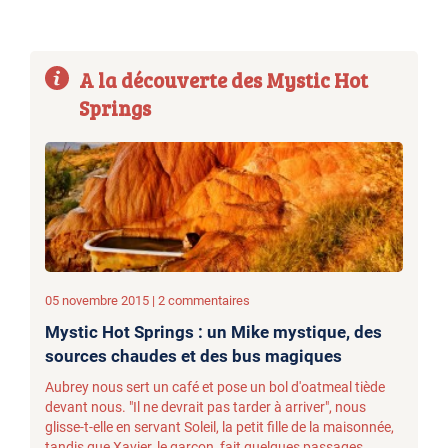
A la découverte des Mystic Hot
Springs
05 novembre 2015 | 2 commentaires
Mystic Hot Springs : un Mike mystique, des
sources chaudes et des bus magiques
Aubrey nous sert un café et pose un bol d'oatmeal tiède
devant nous. "Il ne devrait pas tarder à arriver", nous
glisse-t-elle en servant Soleil, la petit fille de la maisonnée,
tandis que Xavier, le garçon, fait quelques passages