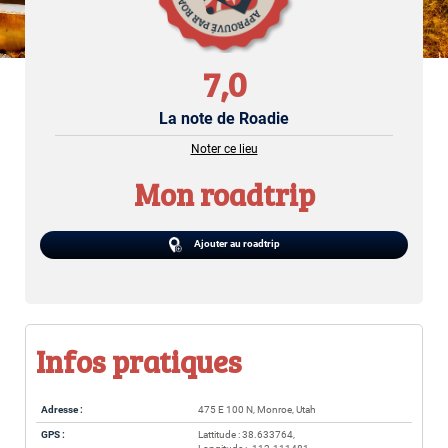
7,0
La note de Roadie
Noter ce lieu
Mon roadtrip
Ajouter au roadtrip
Infos pratiques
Adresse :
475 E 100 N, Monroe, Utah
GPS :
Lattitude : 38.633764,