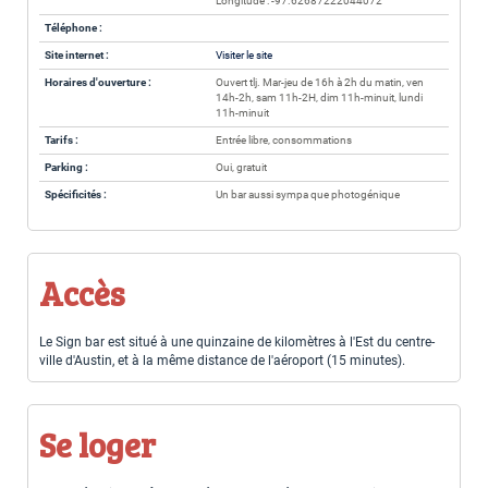
Longitude : -97.62687222044072
Téléphone :
Site internet :
Visiter le site
Horaires d'ouverture :
Ouvert tlj. Mar-jeu de 16h à 2h du matin, ven
14h-2h, sam 11h-2H, dim 11h-minuit, lundi
11h-minuit
Tarifs :
Entrée libre, consommations
Parking :
Oui, gratuit
Spécificités :
Un bar aussi sympa que photogénique
Accès
Le Sign bar est situé à une quinzaine de kilomètres à l'Est du centre-
ville d'Austin, et à la même distance de l'aéroport (15 minutes).
Se loger