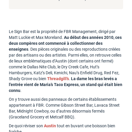
Le Sign Bar est la propriété de FBR Management, dirigé par
Matt Luckie et Max Moreland.
Au début des années 2010, ces
deux compères ont commencé à collectionner des
enseignes
. Des pièces originales ou des reproductions créées
par des artisans ou des artistes. Parmi elles, on retrouve celles
de lieux emblématiques d’Austin (dont certains ont fermé)
comme le Dallas Nite Club, le Dry Creek Cafe, Hut’s
Hamburgers, Katz’s Deli, Kenichi, Nau’s Enfield Drug, Red Fez,
Shady Grove ou bien
Threadgill’s
.
La dame les bras levés a
l’entrée vient de Maria’s Taco Express, un stand qui était bien
connu
.
On y trouve aussi des panneaux de certains établissements
appartenant à FBR. Comme Gibson Street Bar, Lavaca Street
Bar, Midnight Cowboy, ou d’autres désormais fermés
(Graceland Grocery et Metcalf BBQ).
De quoi réviser son
Austin
tout en buvant une boisson bien
fraîche.