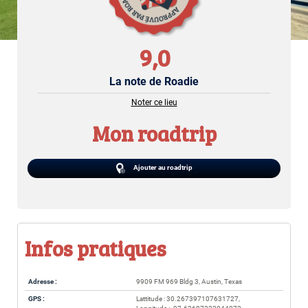
9,0
La note de Roadie
Noter ce lieu
Mon roadtrip
Ajouter au roadtrip
Infos pratiques
Adresse :
9909 FM 969 Bldg 3, Austin, Texas
GPS :
Lattitude : 30.267397107631727,