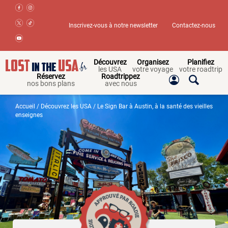
Inscrivez-vous à notre newsletter
Contactez-nous
Découvrez
Organisez
Planifiez
les USA
votre voyage
votre roadtrip
Réservez
Roadtrippez
nos bons plans
avec nous
Accueil
/
Découvrez les USA
/ Le Sign Bar à Austin, à la santé des vieilles
enseignes