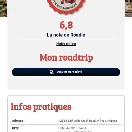
6,8
La note de Roadie
Noter ce lieu
Mon roadtrip
Ajouter au roadtrip
Infos pratiques
Adresse :
12856 E Rhyolite Creek Road, Willcox, Arizona
GPS :
Lattitude : 32.005401,