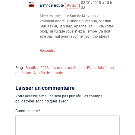
02/01/2015 à 15 h
alafindelaroute
Auteur
33
Merci Mathieu ! Le Sud de l’Arizona, on a
vraiment adoré : Bisbee, Chiricahua, Mission
San Xavier, Saguaro, Apache Trail…. Via votre
blog, j’ai vu que vous étiez à Tempe. Ca doit
être pas mal pour rayonner. Bon trip alors !
Répondre
Ping :
Roadtrip 2013 : les routes du Sud des Etats-Unis étape
par étape | A la fin de la route
Laisser un commentaire
Votre adresse e-mail ne sera pas publiée.
Les champs
obligatoires sont indiqués avec
*
Commentaire
*