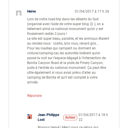
Herve
01/04/2017 à 17 h 26
Lors de notre road-trip dans les déserts du Sud
(organisé avec l’aide de votre super blog 😉 ), on a
tellement aimé ce national monument qu’on y est
finalement restés 3 jours !
Le site est super beau, paisible, et les animaux étaient
au rendez-vous : coatis, lynx roux, renard gris…
Pour les roadies qui campent ou dorment en
voiture/camping-car, les autorités tolèrent qu’on
passe la nuit sur l’espace dégagé à l’intersection de
Bonita Canyon Road et la piste de Pinery Canyon,
juste à l’entrée du national monument. Ça peut être
utile également si vous aviez prévu d’aller au
camping de Bonita et qu’il est complet à votre
arrivée.
Répondre
Jean-Philippe
01/04/2017 à 18 h
Auteur
Lost
22
Bonjour Hervé ! Merci pour ce retour qui