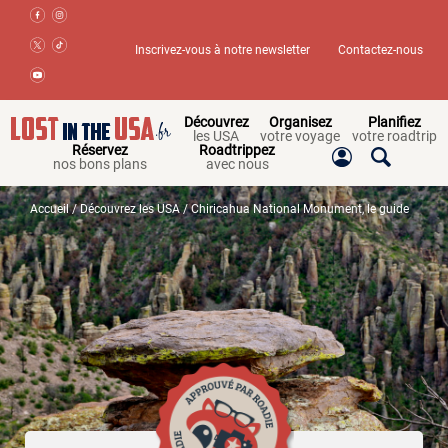
Inscrivez-vous à notre newsletter
Contactez-nous
Découvrez
Organisez
Planifiez
les USA
votre voyage
votre roadtrip
Réservez
Roadtrippez
nos bons plans
avec nous
Accueil
/
Découvrez les USA
/ Chiricahua National Monument, le guide