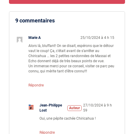
9 commentaires
Marie A
25/10/2024 à 4 h 15
Alors là, bluffant! On se disait, espérons que le détour
vaut le coup! Ça, c’était avant de s’arrêter au
Chiricahua … les 2 petites randonnées de Massai et
Echo donnent déjà de très beaux points de vue.
Un immense merci pour ce conseil, visiter ce parc peu
connu, qui mérite tant d’être connu!!!
Répondre
Jean-Philippe
27/10/2024 à 9 h
Auteur
Lost
59
Oui, une pépite cachée Chiricahua !
Répondre