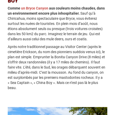
BOY
Comme
un Bryce Canyon
aux couleurs moins chaudes, dans
un environnement encore plus inhospitalier.
Sauf qu’à
Chiricahua, moins spectaculaire que Bryce, vous éviterez
surtout les nuées de touristes. En plein mois d’août, nous
étions absolument seuls ou presque (trois voitures croisées)
dans les 50 km2 du parc. Imaginez le terrain de jeu. Qui est
d’ailleurs aussi celui des mule deers, ours et coatis.
Après notre traditionnel passage au Visitor Center (après le
cimetière Erickson, du nom des pionniers suédois venus ici), le
plan est simple. Emprunter la Bonita Canyon Drive (8 miles) et
s’offrir deux randonnées (il y a 17 miles de chemins). Il faut
faire vite. L’été, dans le Sud, les orages débarquent souvent en
milieu d’après-midi. C’est la mousson. Au fond du canyon, on
est surplombés par les premiers mastodontes rocheux. Il y a
« Sea Captain », « China Boy ». Mais ce n’est pas là le plus
beau.