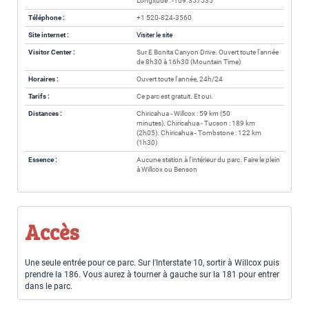
Longitude : -109.357535
Téléphone :
+1 520-824-3560
Site internet :
Visiter le site
Visitor Center :
Sur E Bonita Canyon Drive. Ouvert toute l'année
de 8h30 à 16h30 (Mountain Time)
Horaires :
Ouvert toute l'année, 24h/24
Tarifs :
Ce parc est gratuit. Et oui.
Distances :
Chiricahua - Willcox : 59 km (50
minutes). Chiricahua - Tucson : 189 km
(2h05). Chiricahua - Tombstone : 122 km
(1h30)
Essence :
Aucune station à l'intérieur du parc. Faire le plein
à Willcox ou Benson
Accès
Une seule entrée pour ce parc. Sur l'Interstate 10, sortir à Willcox puis
prendre la 186. Vous aurez à tourner à gauche sur la 181 pour entrer
dans le parc.