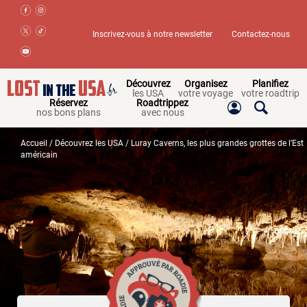
Inscrivez-vous à notre newsletter
Contactez-nous
Découvrez
Organisez
Planifiez
les USA
votre voyage
votre roadtrip
Réservez
Roadtrippez
nos bons plans
avec nous
Accueil
/
Découvrez les USA
/ Luray Caverns, les plus grandes grottes de l’Est
américain