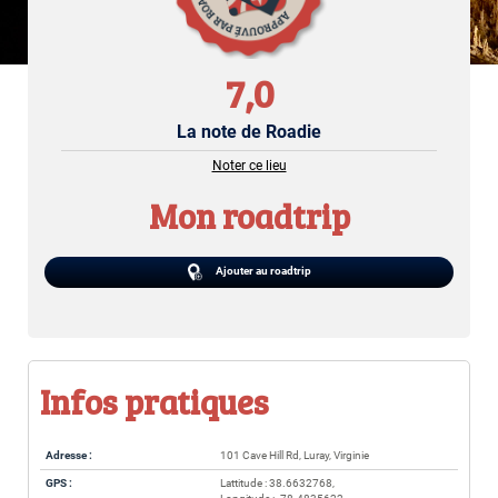
7,0
La note de Roadie
Noter ce lieu
Mon roadtrip
Ajouter au roadtrip
Infos pratiques
Adresse :
101 Cave Hill Rd, Luray, Virginie
GPS :
Lattitude : 38.6632768,