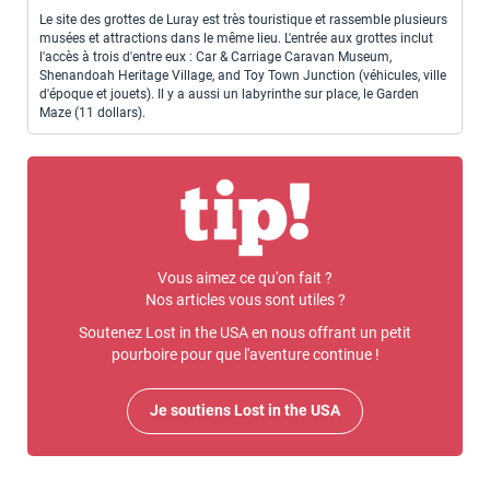
Le site des grottes de Luray est très touristique et rassemble plusieurs
musées et attractions dans le même lieu. L'entrée aux grottes inclut
l'accès à trois d'entre eux : Car & Carriage Caravan Museum,
Shenandoah Heritage Village, and Toy Town Junction (véhicules, ville
d'époque et jouets). Il y a aussi un labyrinthe sur place, le Garden
Maze (11 dollars).
Vous aimez ce qu'on fait ?
Nos articles vous sont utiles ?
Soutenez Lost in the USA en nous offrant un petit
pourboire pour que l'aventure continue !
Je soutiens Lost in the USA