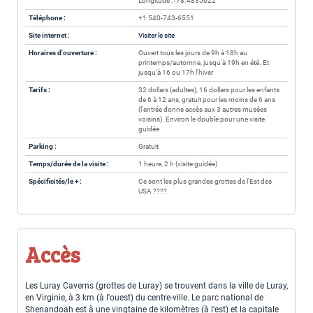
Longitude : -78.4835622
Téléphone :
+1 540-743-6551
Site internet :
Visiter le site
Horaires d'ouverture :
Ouvert tous les jours de 9h à 18h au
printemps/automne, jusqu'à 19h en été. Et
jusqu'à 16 ou 17h l'hiver
Tarifs :
32 dollars (adultes), 16 dollars pour les enfants
de 6 à 12 ans, gratuit pour les moins de 6 ans
(l'entrée donne accès aux 3 autres musées
voisins). Environ le double pour une visite
guidée
Parking :
Gratuit
Temps/durée de la visite :
1 heure, 2 h (visite guidée)
Spécificités/le + :
Ce sont les plus grandes grottes de l'Est des
USA ????
Accès
Les Luray Caverns (grottes de Luray) se trouvent dans la ville de Luray,
en Virginie, à 3 km (à l'ouest) du centre-ville. Le parc national de
Shenandoah est à une vingtaine de kilomètres (à l'est) et la capitale