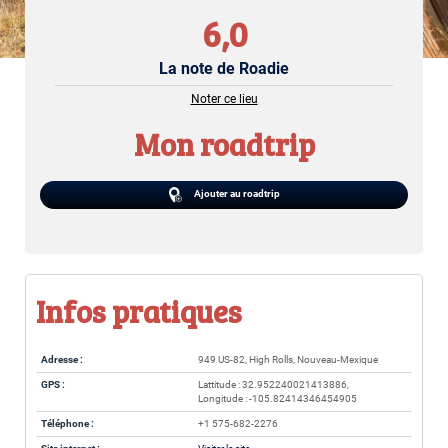
6,0
La note de Roadie
Noter ce lieu
Mon roadtrip
Ajouter au roadtrip
Infos pratiques
Adresse :
949 US-82, High Rolls, Nouveau-Mexique
GPS :
Lattitude : 32.952240021413886,
Longitude : -105.82414346454905
Téléphone :
+1 575-682-2276