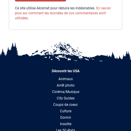
Ce site utilise Akismet pour réduire les indésirables.
En savoir
plus sur comment les données de vos commentaires sont
utilisées
.
Découvrir les USA
Animaux
Arrêt photo
Cinéma/Musique
City Guides
Coups de coeur
Culture
Dormir
Insolite
Les 50 états