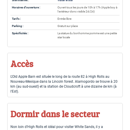
Site internet :
Visiter le site
Horaires d'ouverture :
Ouvert tous les jours de 10h à 17h (Apple boy à
l'extérieur donc visible 24/24)
Tarifs :
Entrée libre
Parking :
Gratuit sur place
Spécificités :
La statue du bonhomme pomme est une petite
star locale
Accès
L'Old Apple Barn est située le long de la route 82 à High Rolls au
Nouveau-Mexique dans la Lincoln forest. Alamogordo se trouve à 20
km (au sud-ouest) et la station de Cloudcroft à une dizaine de km (à
l'Est).
Dormir dans le secteur
Non loin d'High Rolls et idéal pour visiter White Sands, il y a