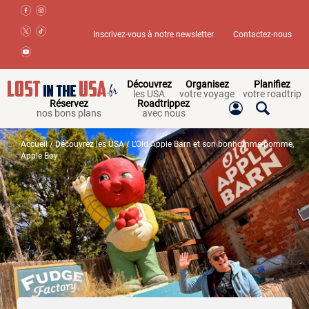
Inscrivez-vous à notre newsletter
Contactez-nous
Découvrez
Organisez
Planifiez
les USA
votre voyage
votre roadtrip
Réservez
Roadtrippez
nos bons plans
avec nous
Accueil
/
Découvrez les USA
/ L’Old Apple Barn et son bonhomme-pomme,
Apple Boy