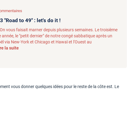
 commentaires
"Road to 49" : let's do it !
là. On vous faisait marner depuis plusieurs semaines. Le troisième
e année, le "petit dernier" de notre congé sabbatique après un
ël via New-York et Chicago et Hawaï et l'Ouest au
re la suite
ment vous donner quelques idées pour le reste de la côte est. Le