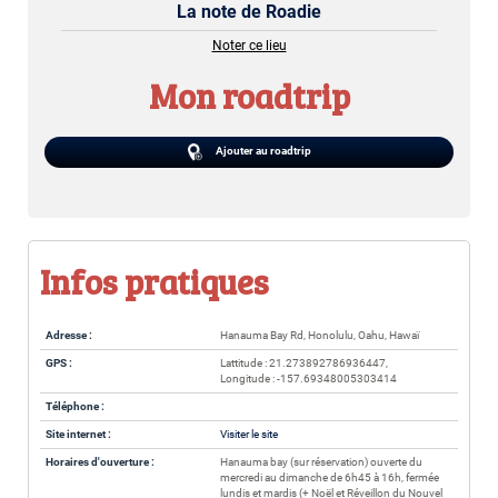
La note de Roadie
Noter ce lieu
Mon roadtrip
Ajouter au roadtrip
Infos pratiques
Adresse :
Hanauma Bay Rd, Honolulu, Oahu, Hawaï
GPS :
Lattitude : 21.273892786936447,
Longitude : -157.69348005303414
Téléphone :
Site internet :
Visiter le site
Horaires d'ouverture :
Hanauma bay (sur réservation) ouverte du
mercredi au dimanche de 6h45 à 16h, fermée
lundis et mardis (+ Noël et Réveillon du Nouvel