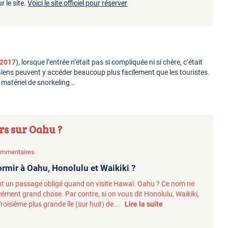
r le site.
Voici le site officiel pour réserver
 2017
), lorsque l’entrée n’était pas si compliquée ni si chère, c’était
aïens peuvent y accéder beaucoup plus facilement que les touristes.
e matériel de snorkeling…
rs sur Oahu ?
commentaires
ormir à Oahu, Honolulu et Waikiki ?
t un passage obligé quand on visite Hawaï. Oahu ? Ce nom ne
cément grand chose. Par contre, si on vous dit Honolulu, Waikiki,
roisième plus grande île (sur huit) de...
Lire la suite