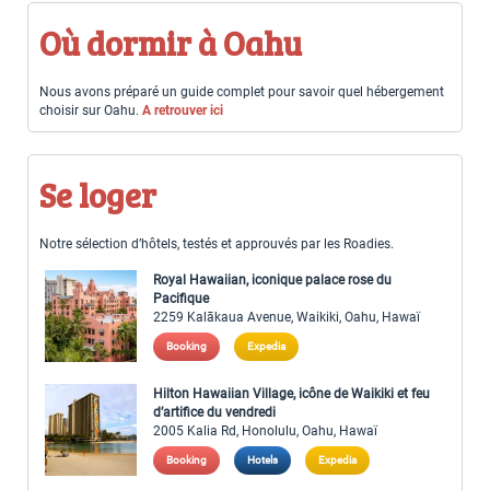
Où dormir à Oahu
Nous avons préparé un guide complet pour savoir quel hébergement
choisir sur Oahu.
A retrouver ici
Se loger
Notre sélection d’hôtels, testés et approuvés par les Roadies.
Royal Hawaiian, iconique palace rose du
Pacifique
2259 Kalākaua Avenue, Waikiki, Oahu, Hawaï
Booking
Expedia
Hilton Hawaiian Village, icône de Waikiki et feu
d’artifice du vendredi
2005 Kalia Rd, Honolulu, Oahu, Hawaï
Booking
Hotels
Expedia