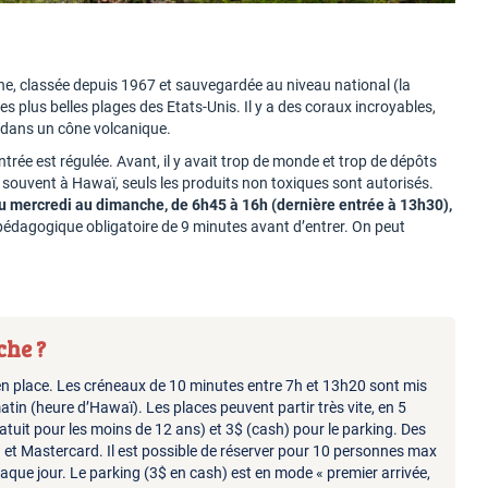
ine, classée depuis 1967 et sauvegardée au niveau national (la
es plus belles plages des Etats-Unis. Il y a des coraux incroyables,
 dans un cône volcanique.
’entrée est régulée. Avant, il y avait trop de monde et trop de dépôts
souvent à Hawaï, seuls les produits non toxiques sont autorisés.
, du mercredi au dimanche, de 6h45 à 16h (dernière entrée à 13h30),
on pédagogique obligatoire de 9 minutes avant d’entrer. On peut
che ?
n place. Les créneaux de 10 minutes entre 7h et 13h20 sont mis
atin (heure d’Hawaï). Les places peuvent partir très vite, en 5
atuit pour les moins de 12 ans) et 3$ (cash) pour le parking. Des
a et Mastercard. Il est possible de réserver pour 10 personnes max
haque jour. Le parking (3$ en cash) est en mode « premier arrivée,