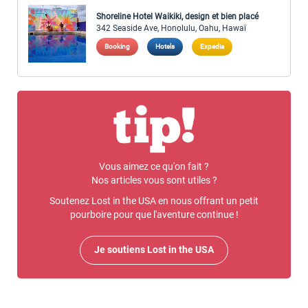
Shoreline Hotel Waikiki, design et bien placé
342 Seaside Ave, Honolulu, Oahu, Hawaï
Booking
Hotels
Expedia
Vous aimez ce qu'on fait ?
Nos articles vous sont utiles ?
Soutenez Lost in the USA en nous offrant un petit
pourboire pour que l'aventure continue !
Je soutiens Lost in the USA