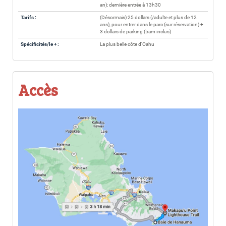
an); dernière entrée à 13h30
Tarifs :
(Désormais) 25 dollars (/adulte et plus de 12
ans), pour entrer dans le parc (sur réservation) +
3 dollars de parking (tram inclus)
Spécificités/le + :
La plus belle côte d'Oahu
Accès