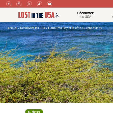
Découvrez
les USA
Accueil
/
Découvrez les USA
/ Hanauma Bay et la côte au vent d’Oahu
Nature