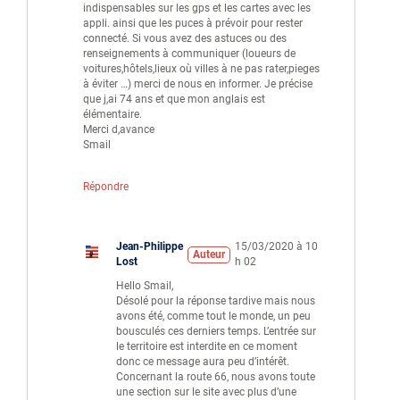
indispensables sur les gps et les cartes avec les
appli. ainsi que les puces à prévoir pour rester
connecté. Si vous avez des astuces ou des
renseignements à communiquer (loueurs de
voitures,hôtels,lieux où villes à ne pas rater,pieges
à éviter …) merci de nous en informer. Je précise
que j,ai 74 ans et que mon anglais est
élémentaire.
Merci d,avance
Smail
Répondre
Jean-Philippe
15/03/2020 à 10
Auteur
Lost
h 02
Hello Smail,
Désolé pour la réponse tardive mais nous
avons été, comme tout le monde, un peu
bousculés ces derniers temps. L’entrée sur
le territoire est interdite en ce moment
donc ce message aura peu d’intérêt.
Concernant la route 66, nous avons toute
une section sur le site avec plus d’une