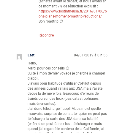
(achetés avant le départ) et nous avons en
ce moment 7% de réduction exclusif :
https://www.lostintheusa.fr/2016/01/06/b
ons-plans-moment-roadtrip-reductions/
Bon roadtrip 😉
Répondre
Laet
04/01/2019 à 0 h 55
Hello,
Merci pour ces conseils 😉
Suite à mon dernier voyage je cherche à changer
d’appli.
J’avais pour habitude d’utiliser CoPilot depuis
des années quand j’allais aux USA mais j’ai été
déçue la dernière fois. Beaucoup d’erreurs de
trajets ou sur des lieux (pas catastrophiques
mais énervantes).
J’ai donc téléchargé l´appli Maps.me et quelle
mauvaise surprise de constater qu’on ne peut pas
télécharger la carte des USA dans sa totalité
(enfin si on peut faire « tout télécharger » mais
quand j’ai regardé le contenu de la Californie j’ai