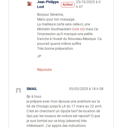
Jean-Philippe
23/10/2023 à 0
Auteur
Lost
h 07
Bonjour Séverine,
Merci pour ton message.
La meilleure carte sera celle-ci, une
Michelin Southeastern (
voir ici
) mais j’ai
l’impression qu’il manque une petite
tranche à l’ouest du Nouveau-Mexique. Ca
pourrait quand même suffire
Très bonne préparation
JP
Répondre
SMAIL
05/03/2020 à 18 h 08
Bjr à tous
je prépare avec mon épouse une aventure sur la
66 de Chicago jusqu’à LA du 17 mars au 22 avril.
C’est en cherchant un Gps(le tarif de location de
Gps par les loueurs de voiture est repulsif !!) que
je suis tombé sur ce blog (sésame) très
intéressant .J’ai appris des indications