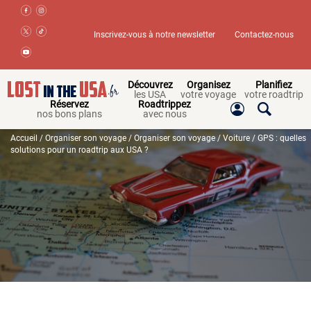
Inscrivez-vous à notre newsletter
Contactez-nous
Découvrez
Organisez
Planifiez
les USA
votre voyage
votre roadtrip
Réservez
Roadtrippez
nos bons plans
avec nous
Accueil
/
Organiser son voyage
/
Organiser son voyage
/
Voiture
/ GPS : quelles
solutions pour un roadtrip aux USA ?