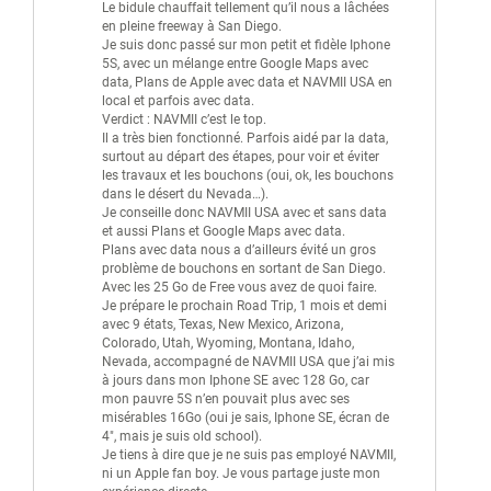
Le bidule chauffait tellement qu’il nous a lâchées
en pleine freeway à San Diego.
Je suis donc passé sur mon petit et fidèle Iphone
5S, avec un mélange entre Google Maps avec
data, Plans de Apple avec data et NAVMII USA en
local et parfois avec data.
Verdict : NAVMII c’est le top.
Il a très bien fonctionné. Parfois aidé par la data,
surtout au départ des étapes, pour voir et éviter
les travaux et les bouchons (oui, ok, les bouchons
dans le désert du Nevada…).
Je conseille donc NAVMII USA avec et sans data
et aussi Plans et Google Maps avec data.
Plans avec data nous a d’ailleurs évité un gros
problème de bouchons en sortant de San Diego.
Avec les 25 Go de Free vous avez de quoi faire.
Je prépare le prochain Road Trip, 1 mois et demi
avec 9 états, Texas, New Mexico, Arizona,
Colorado, Utah, Wyoming, Montana, Idaho,
Nevada, accompagné de NAVMII USA que j’ai mis
à jours dans mon Iphone SE avec 128 Go, car
mon pauvre 5S n’en pouvait plus avec ses
misérables 16Go (oui je sais, Iphone SE, écran de
4″, mais je suis old school).
Je tiens à dire que je ne suis pas employé NAVMII,
ni un Apple fan boy. Je vous partage juste mon