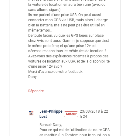
la voiture de location en aura bien une (avec ou
sans allume-cigare).
Ils me parlent d’une prise USB. On peut aussi
connecter mon GPS via USB, mais alors il charge
bien la batterie, mais ne peut pas être utilisé en
même temps…
De toute façon, vu que les GPS loués sur place
chez Avis sont aussi Garmin, je suppose que c’est
le même problème, et qu’une prise 12v est
nécessaire dans tous les véhicules de location ?
Avez-vous des expériences récentes à propos des
voitures de location aux USA, et de la disponibilité
d’une prise 12v svp ?
Merci d’avance de votre feedback.
Dany
Répondre
Jean-Philippe
23/03/2018 à 22
Auteur
Lost
h 24
Bonsoir Dany,
Pour ce qui est de l’utilisation de notre GPS
en roadtrip (un Tomtom pour le coup), on a