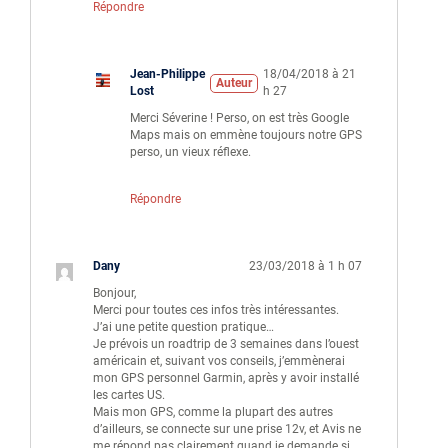
Répondre
Jean-Philippe
18/04/2018 à 21
Auteur
Lost
h 27
Merci Séverine ! Perso, on est très Google
Maps mais on emmène toujours notre GPS
perso, un vieux réflexe.
Répondre
Dany
23/03/2018 à 1 h 07
Bonjour,
Merci pour toutes ces infos très intéressantes.
J’ai une petite question pratique…
Je prévois un roadtrip de 3 semaines dans l’ouest
américain et, suivant vos conseils, j’emmènerai
mon GPS personnel Garmin, après y avoir installé
les cartes US.
Mais mon GPS, comme la plupart des autres
d’ailleurs, se connecte sur une prise 12v, et Avis ne
me répond pas clairement quand je demande si