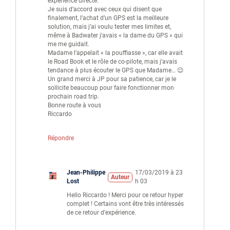
expérience directe.
Je suis d’accord avec ceux qui disent que
finalement, l’achat d’un GPS est la meilleure
solution, mais j’ai voulu tester mes limites et,
même à Badwater j’avais « la dame du GPS » qui
me me guidait.
Madame l’appelait « la pouffiasse », car elle avait
le Road Book et le rôle de co-pilote, mais j’avais
tendance à plus écouter le GPS que Madame… 😉
Un grand merci à JP pour sa patience, car je le
sollicite beaucoup pour faire fonctionner mon
prochain road trip.
Bonne route à vous
Riccardo
Répondre
Jean-Philippe
17/03/2019 à 23
Auteur
Lost
h 03
Hello Riccardo ! Merci pour ce retour hyper
complet ! Certains vont être très intéressés
de ce retour d’expérience.