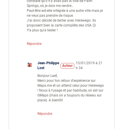
constaté qu’il n’y avait pas la ville de Palm
Springs, où je dois me rendre…
Peut-être est-elle intégrée à une autre ville mais je
ne veux pas prendre de risque.
J’ai donc décidé de tenter avec Herewego. Ils
proposent bien la carte complète des USA 😉
Y’a plus qu’a tester !
Répondre
Jean-Philippe
15/01/2019 à 21
Auteur
Lost
h 34
Bonjour Laet,
Merci pour ton retour d’expérience sur
Maps.me et on attend celui pour Herewego
! Nous à l’usage et par habitude, on est sur
GMaps (mais on a toujours du réseau sur
place). A bientôt
Répondre