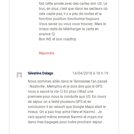
fait cette année avec des cartes sim US. Le
truc, en plus, c’est que dans les secteurs où
cela capte pas, il y a peu de routes et la
fonction position fonctionne toujours.
Vous savez ou vous vous trouvez. Mais le
mieux reste de télécharger la carte en
avance 😉
Bon WE et bon roadtrip
Répondre
Séverine Delage
14/04/2018 à 18 h 19
Nous sommes allés dans le Tennessee l’an passé
: Nashville , Memphis et je dois dire que le GPS
nous a sauvé la vie 🙂 En plus c’était une
premiere pour nous la conduite aux US. En cours
de séjour on a testé plusieurs GPS et en
conclusion il en ressort que Google Maps etait le
mieux. On a pas trop aimé Here et Navmii . Je
vais quand même amener Navmii et maps.me
dans mes bagages pour notre prochain sejour .