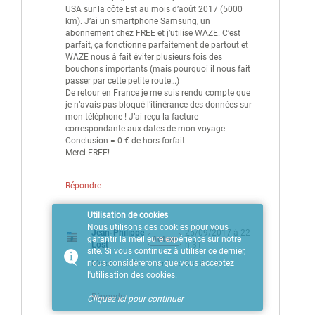
USA sur la côte Est au mois d’août 2017 (5000
km). J’ai un smartphone Samsung, un
abonnement chez FREE et j’utilise WAZE. C’est
parfait, ça fonctionne parfaitement de partout et
WAZE nous à fait éviter plusieurs fois des
bouchons importants (mais pourquoi il nous fait
passer par cette petite route…)
De retour en France je me suis rendu compte que
je n’avais pas bloqué l’itinérance des données sur
mon téléphone ! J’ai reçu la facture
correspondante aux dates de mon voyage.
Conclusion = 0 € de hors forfait.
Merci FREE!
Répondre
Utilisation de cookies
Nous utilisons des cookies pour vous
Jean-Philippe
25/09/2017 à 22
Auteur
garantir la meilleure expérience sur notre
Lost
h 31
site. Si vous continuez à utiliser ce dernier,
nous considérerons que vous acceptez
Merci pour le retour Luc. Au plaisir
l'utilisation des cookies.
Répondre
Cliquez ici pour continuer