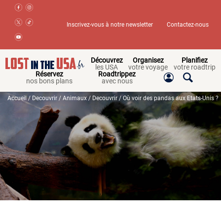
Inscrivez-vous à notre newsletter
Contactez-nous
Découvrez
Organisez
Planifiez
les USA
votre voyage
votre roadtrip
Réservez
Roadtrippez
nos bons plans
avec nous
Accueil
/
Decouvrir
/
Animaux
/
Decouvrir
/ Où voir des pandas aux Etats-Unis ?