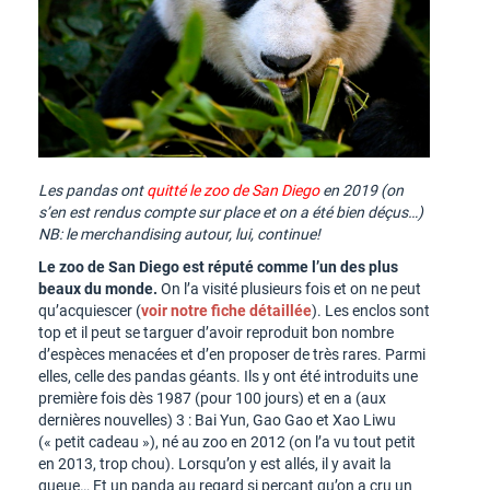
Les pandas ont
quitté le zoo de San Diego
en 2019 (on
s’en est rendus compte sur place et on a été bien déçus…)
NB: le merchandising autour, lui, continue!
Le zoo de San Diego est réputé comme l’un des plus
beaux du monde.
On l’a visité plusieurs fois et on ne peut
qu’acquiescer (
voir notre fiche détaillée
). Les enclos sont
top et il peut se targuer d’avoir reproduit bon nombre
d’espèces menacées et d’en proposer de très rares. Parmi
elles, celle des pandas géants. Ils y ont été introduits une
première fois dès 1987 (pour 100 jours) et en a (aux
dernières nouvelles) 3 : Bai Yun, Gao Gao et Xao Liwu
(« petit cadeau »), né au zoo en 2012 (on l’a vu tout petit
en 2013, trop chou). Lorsqu’on y est allés, il y avait la
queue… Et un panda au regard si perçant qu’on a cru un