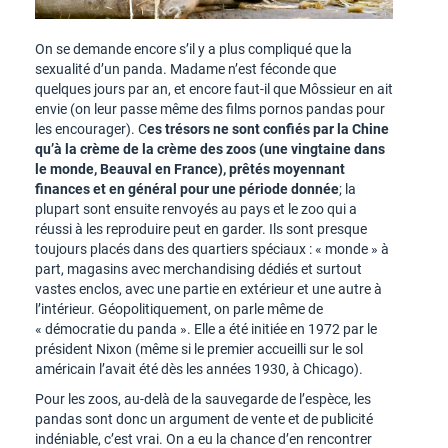
On se demande encore s’il y a plus compliqué que la
sexualité d’un panda. Madame n’est féconde que
quelques jours par an, et encore faut-il que Môssieur en ait
envie (on leur passe même des films pornos pandas pour
les encourager). C
es trésors ne sont confiés par la Chine
qu’à la crème de la crème des zoos (une vingtaine dans
le monde, Beauval en France), prêtés moyennant
finances et en général pour une période donnée
; la
plupart sont ensuite renvoyés au pays et le zoo qui a
réussi à les reproduire peut en garder. Ils sont presque
toujours placés dans des quartiers spéciaux : « monde » à
part, magasins avec merchandising dédiés et surtout
vastes enclos, avec une partie en extérieur et une autre à
l’intérieur. Géopolitiquement, on parle même de
« démocratie du panda ». Elle a été initiée en 1972 par le
président Nixon (même si le premier accueilli sur le sol
américain l’avait été dès les années 1930, à Chicago).
Pour les zoos, au-delà de la sauvegarde de l’espèce, les
pandas sont donc un argument de vente et de publicité
indéniable, c’est vrai. On a eu la chance d’en rencontrer