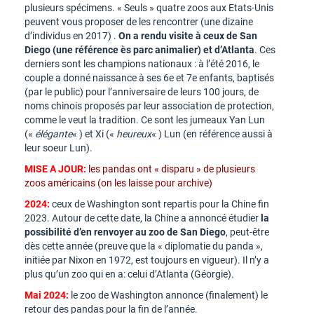
plusieurs spécimens. « Seuls » quatre zoos aux Etats-Unis
peuvent vous proposer de les rencontrer (une dizaine
d’individus en 2017) .
On a rendu visite à ceux de San
Diego (une référence ès parc animalier) et d’Atlanta
. Ces
derniers sont les champions nationaux : à l’été 2016, le
couple a donné naissance à ses 6e et 7e enfants, baptisés
(par le public) pour l’anniversaire de leurs 100 jours, de
noms chinois proposés par leur association de protection,
comme le veut la tradition. Ce sont les jumeaux Yan Lun
(«
élégante
« ) et Xi («
heureux
« ) Lun (en référence aussi à
leur soeur Lun).
MISE A JOUR:
les pandas ont « disparu » de plusieurs
zoos américains (on les laisse pour archive)
2024:
ceux de Washington sont repartis pour la Chine fin
2023. Autour de cette date, la Chine a annoncé étudier
la
possibilité d’en renvoyer au zoo de San Diego
, peut-être
dès cette année (preuve que la « diplomatie du panda »,
initiée par Nixon en 1972, est toujours en vigueur). Il n’y a
plus qu’un zoo qui en a: celui d’Atlanta (Géorgie).
Mai 2024:
le zoo de Washington annonce (finalement) le
retour des pandas pour la fin de l’année.