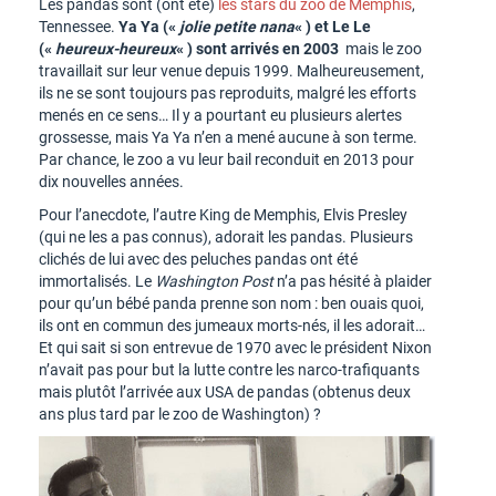
Les pandas sont (ont été)
les stars du zoo de Memphis
,
Tennessee.
Ya Ya («
jolie petite nana
« ) et Le Le
(«
heureux-heureux
« ) sont arrivés en 2003
mais le zoo
travaillait sur leur venue depuis 1999. Malheureusement,
ils ne se sont toujours pas reproduits, malgré les efforts
menés en ce sens… Il y a pourtant eu plusieurs alertes
grossesse, mais Ya Ya n’en a mené aucune à son terme.
Par chance, le zoo a vu leur bail reconduit en 2013 pour
dix nouvelles années.
Pour l’anecdote, l’autre King de Memphis, Elvis Presley
(qui ne les a pas connus), adorait les pandas. Plusieurs
clichés de lui avec des peluches pandas ont été
immortalisés. Le
Washington Post
n’a pas hésité à plaider
pour qu’un bébé panda prenne son nom : ben ouais quoi,
ils ont en commun des jumeaux morts-nés, il les adorait…
Et qui sait si son entrevue de 1970 avec le président Nixon
n’avait pas pour but la lutte contre les narco-trafiquants
mais plutôt l’arrivée aux USA de pandas (obtenus deux
ans plus tard par le zoo de Washington) ?