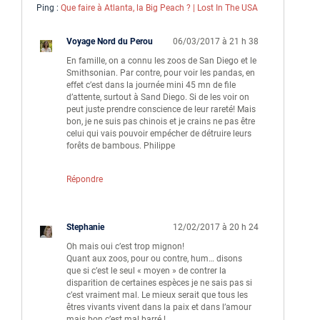
Ping :
Que faire à Atlanta, la Big Peach ? | Lost In The USA
Voyage Nord du Perou
06/03/2017 à 21 h 38
En famille, on a connu les zoos de San Diego et le
Smithsonian. Par contre, pour voir les pandas, en
effet c’est dans la journée mini 45 mn de file
d’attente, surtout à Sand Diego. Si de les voir on
peut juste prendre conscience de leur rareté! Mais
bon, je ne suis pas chinois et je crains ne pas être
celui qui vais pouvoir empécher de détruire leurs
forêts de bambous. Philippe
Répondre
Stephanie
12/02/2017 à 20 h 24
Oh mais oui c’est trop mignon!
Quant aux zoos, pour ou contre, hum… disons
que si c’est le seul « moyen » de contrer la
disparition de certaines espèces je ne sais pas si
c’est vraiment mal. Le mieux serait que tous les
êtres vivants vivent dans la paix et dans l’amour
mais bon c’est mal barré !