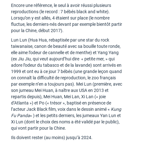
Encore une référence, le seul à avoir réussi plusieurs
reproductions (le record : 7 bébés black and white).
Lorsqu’on y est allés, 4 étaient sur place (le nombre
fluctue, les derniers-nés devant par exemple bientôt partir
pour la Chine, début 2017).
Lun Lun (Hua Hua, rebaptisée par une star du rock
taiwanaise, canon de beauté avec sa bouille toute ronde,
elle aime l’odeur de cannelle et de menthe) et Yang Yang
(ex Jiu Jiu, qui veut aujourd’hui dire « petite mer, » qui
adore l’odeur du tabasco et de la lavande) sont arrivés en
1999 et ont eu à ce jour 7 bébés (une grande leçon quand
on connaît la difficulté de reproduction, le zoo français
par exemple n’en a toujours pas). Mei Lun (première, avec
son jumeau Mei Huan, à naître aux USA en 2013 et
repartis depuis), Mei Huan, Mei Lan, Xi Lan (« joie
d’Atlanta ») et Po (« trésor », baptisé en présence de
l’acteur Jack Black film, voix dans le dessin animé «
Kung
Fu Panda
« ) et les petits derniers, les jumeaux Yan Lun et
Xi Lun (dont le choix des noms a été validé par le public),
qui vont partir pour la Chine.
Ils doivent rester (au moins) jusqu’à 2024.