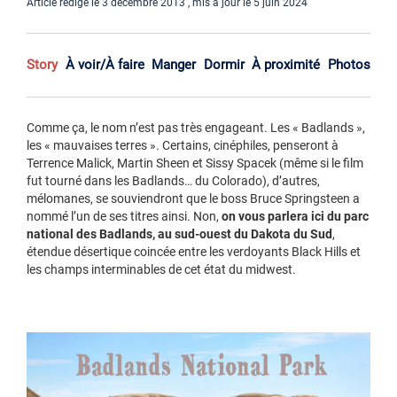
Article rédigé le 3 décembre 2013 , mis à jour le 5 juin 2024
Story
À voir/À faire
Manger
Dormir
À proximité
Photos
Comme ça, le nom n’est pas très engageant. Les « Badlands »,
les « mauvaises terres ». Certains, cinéphiles, penseront à
Terrence Malick, Martin Sheen et Sissy Spacek (même si le film
fut tourné dans les Badlands… du Colorado), d’autres,
mélomanes, se souviendront que le boss Bruce Springsteen a
nommé l’un de ses titres ainsi. Non,
on vous parlera ici du parc
national des Badlands, au sud-ouest du Dakota du Sud
,
étendue désertique coincée entre les verdoyants Black Hills et
les champs interminables de cet état du midwest.