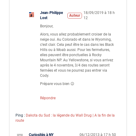
Jean-Philippe
18/09/2019 à 18 h
Auteur
Lost
12
Bonjour,
Alors, vous allez probablement croiser de la
neige oui. Au Colorado et dans le Wyoming,
c’est clair. Cela peut être le cas dans les Black
Hills ou à Moab aussi. Pour les fermetures,
elles peuvent être ponctuelles à Rocky
Mountain NP. Au Yellowstone, si vous arrivez
après le 4 novembre, 3/4 des routes seront
fermées et vous ne pourrez pas entrer via
Cody.
Prépare vous bien 😉
Répondre
Ping :
Dakota du Sud : la légende du Wall Drug | A la fin de la
route
Curiosités à NY
06/12/2013 à 17 h 50