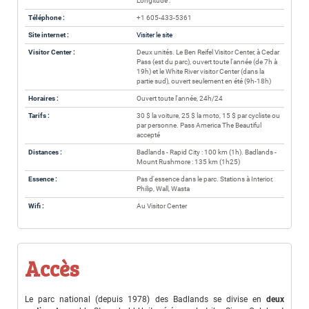
Longitude :
Téléphone :
+1 605-433-5361
Site internet :
Visiter le site
Visitor Center :
Deux unités. Le Ben Reifel Visitor Center, à Cedar
Pass (est du parc), ouvert toute l'année (de 7h à
19h) et le White River visitor Center (dans la
partie sud), ouvert seulement en été (9h-18h)
Horaires :
Ouvert toute l'année, 24h/24
Tarifs :
30 $ la voiture, 25 $ la moto, 15 $ par cycliste ou
par personne. Pass America The Beautiful
accepté
Distances :
Badlands - Rapid City : 100 km (1h). Badlands -
Mount Rushmore : 135 km (1h25)
Essence :
Pas d'essence dans le parc. Stations à Interior,
Philip, Wall, Wasta
Wifi :
Au Visitor Center
Accès
Le parc national (depuis 1978) des Badlands se divise en
deux