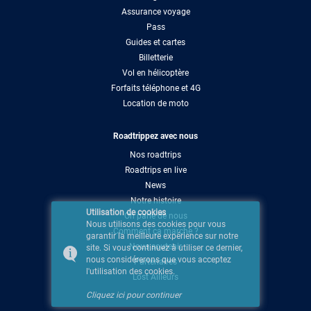
Assurance voyage
Pass
Guides et cartes
Billetterie
Vol en hélicoptère
Forfaits téléphone et 4G
Location de moto
Roadtrippez avec nous
Nos roadtrips
Roadtrips en live
News
Notre histoire
Utilisation de cookies
On parle de nous
Nous utilisons des cookies pour vous
Comment ça marche ?
garantir la meilleure expérience sur notre
Nous soutenir
site. Si vous continuez à utiliser ce dernier,
nous considérerons que vous acceptez
Partenaires
l'utilisation des cookies.
Lost Ailleurs
Cliquez ici pour continuer