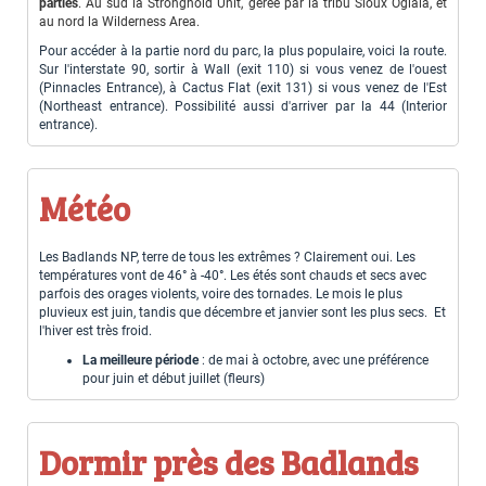
parties
. Au sud la Stronghold Unit, gérée par la tribu Sioux Oglala, et
au nord la Wilderness Area.
Pour accéder à la partie nord du parc, la plus populaire, voici la route.
Sur l'interstate 90, sortir à Wall (exit 110) si vous venez de l'ouest
(Pinnacles Entrance), à Cactus Flat (exit 131) si vous venez de l'Est
(Northeast entrance). Possibilité aussi d'arriver par la 44 (Interior
entrance).
Météo
Les Badlands NP, terre de tous les extrêmes ? Clairement oui. Les
températures vont de 46° à -40°. Les étés sont chauds et secs avec
parfois des orages violents, voire des tornades. Le mois le plus
pluvieux est juin, tandis que décembre et janvier sont les plus secs. Et
l'hiver est très froid.
La meilleure période
: de mai à octobre, avec une préférence
pour juin et début juillet (fleurs)
Dormir près des Badlands