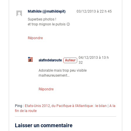
Mathilde (@mathildepit)
03/12/2013 à 22 h 45
Superbes photos !
et trop mignon le putois 😉
Répondre
04/12/2013 à 13 h
alafindelaroute
Auteur
32
Adorable mais trop peu visible
malheureusement…
Répondre
Ping :
Etats-Unis 2012, du Pacifique à l’Atlantique : le bilan | A la
fin de la route
Laisser un commentaire