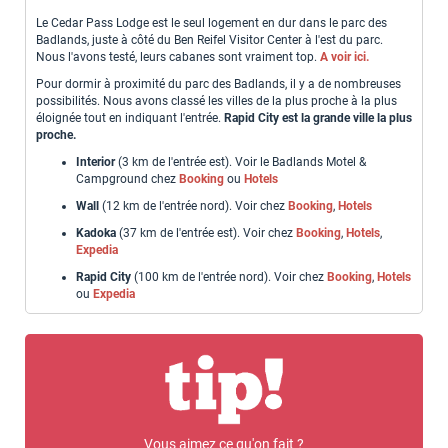
Le Cedar Pass Lodge est le seul logement en dur dans le parc des
Badlands, juste à côté du Ben Reifel Visitor Center à l'est du parc.
Nous l'avons testé, leurs cabanes sont vraiment top.
A voir ici.
Pour dormir à proximité du parc des Badlands, il y a de nombreuses
possibilités. Nous avons classé les villes de la plus proche à la plus
éloignée tout en indiquant l'entrée.
Rapid City est la grande ville la plus
proche.
Interior
(3 km de l'entrée est). Voir le Badlands Motel &
Campground chez
Booking
ou
Hotels
Wall
(12 km de l'entrée nord). Voir chez
Booking
,
Hotels
Kadoka
(37 km de l'entrée est). Voir chez
Booking
,
Hotels
,
Expedia
Rapid City
(100 km de l'entrée nord). Voir chez
Booking
,
Hotels
ou
Expedia
Vous aimez ce qu'on fait ?