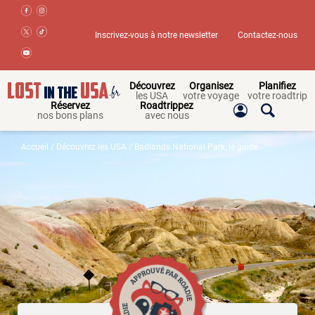
Inscrivez-vous à notre newsletter
Contactez-nous
Découvrez
Organisez
Planifiez
les USA
votre voyage
votre roadtrip
Réservez
Roadtrippez
nos bons plans
avec nous
Accueil
/
Découvrez les USA
/ Badlands National Park, le guide