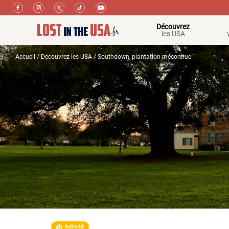
Découvrez
les USA
Accueil
/
Découvrez les USA
/ Southdown, plantation méconnue
Activité