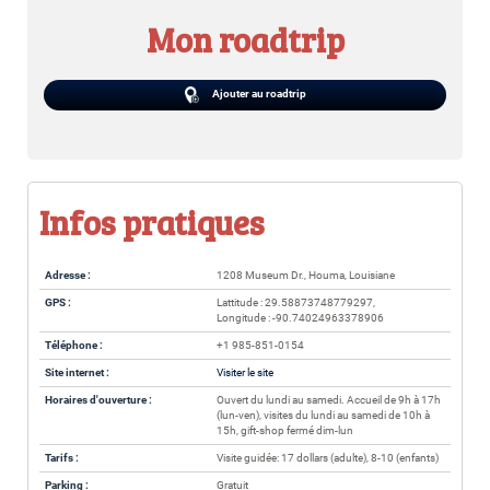
Mon roadtrip
Ajouter au roadtrip
Infos pratiques
Adresse :
1208 Museum Dr., Houma, Louisiane
GPS :
Lattitude : 29.58873748779297,
Longitude : -90.74024963378906
Téléphone :
+1 985-851-0154
Site internet :
Visiter le site
Horaires d'ouverture :
Ouvert du lundi au samedi. Accueil de 9h à 17h
(lun-ven), visites du lundi au samedi de 10h à
15h, gift-shop fermé dim-lun
Tarifs :
Visite guidée: 17 dollars (adulte), 8-10 (enfants)
Parking :
Gratuit