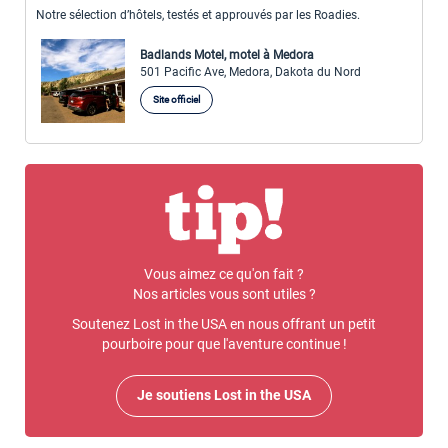
Notre sélection d’hôtels, testés et approuvés par les Roadies.
Badlands Motel, motel à Medora
501 Pacific Ave, Medora, Dakota du Nord
Site officiel
Vous aimez ce qu'on fait ?
Nos articles vous sont utiles ?
Soutenez Lost in the USA en nous offrant un petit
pourboire pour que l'aventure continue !
Je soutiens Lost in the USA