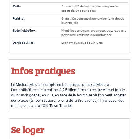
Tarifs :
Autour de 40 dollars par personne pour le
spectacle, 30 pour le dîner
Parking :
Gratuit. On peut aussi prendre le shuttle depuis
le centre-ville
Spécificités/le + :
N'oubliez pas de prendre une couverture ou une
petite laine, il fait froid à la nuit tombée
Durée de visite :
Le show dure plus de 2 heures
Infos pratiques
Le Medora Musical compte en fait plusieurs lieux à Medora.
L'amphithéâtre sur la colline, à 2,5 kilomètres du centre-ville, et le site
du brunch gospel, en ville, en face de la boutique où l'on peut acheter
ses places (à Town square, le long de la 3rd avenue). Il y a aussi des
mini spectacles à l'Old Town Theater.
Se loger