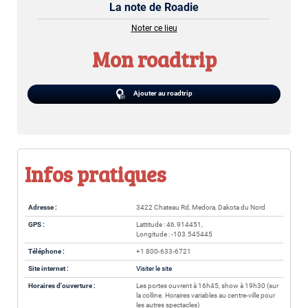
La note de Roadie
Noter ce lieu
Mon roadtrip
Ajouter au roadtrip
Infos pratiques
Adresse :
3422 Chateau Rd, Medora, Dakota du Nord
GPS :
Lattitude : 46.914451,
Longitude : -103.545445
Téléphone :
+1 800-633-6721
Site internet :
Visiter le site
Horaires d'ouverture :
Les portes ouvrent à 16h45, show à 19h30 (sur
la colline. Horaires variables au centre-ville pour
les autres spectacles)