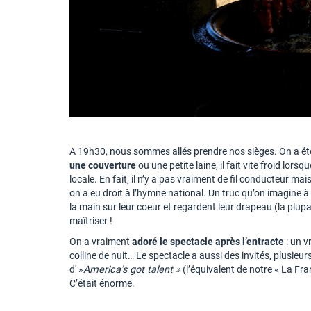
A 19h30, nous sommes allés prendre nos sièges. On a ét
une couverture
ou une petite laine, il fait vite froid lor
locale. En fait, il n’y a pas vraiment de fil conducteur mais
on a eu droit à l’hymne national. Un truc qu’on imagine à
la main sur leur coeur et regardent leur drapeau (la plu
maîtriser !
On a vraiment
adoré le spectacle après l’entracte
: un v
colline de nuit… Le spectacle a aussi des invités, plusieu
d' »
America’s got talent »
(l’équivalent de notre « La Fra
C’était énorme.