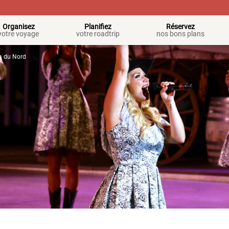
Organisez
Planifiez
Réservez
votre voyage
votre roadtrip
nos bons plans
a du Nord