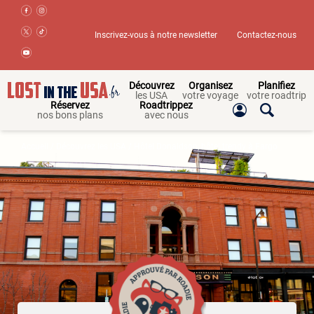
Inscrivez-vous à notre newsletter
Contactez-nous
Découvrez
Organisez
Planifiez
les USA
votre voyage
votre roadtrip
Réservez
Roadtrippez
nos bons plans
avec nous
Accueil
/
Découvrez les USA
/ Hôtel Donaldson, hôtel trendy à Fargo