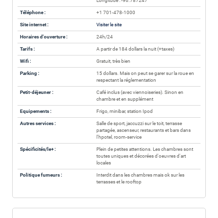
Longitude : -96.787247
Téléphone :
+1 701-478-1000
Site internet :
Visiter le site
Horaires d'ouverture :
24h/24
Tarifs :
A partir de 184 dollars la nuit (+taxes)
Wifi :
Gratuit, très bien
Parking :
15 dollars. Mais on peut se garer sur la roue en
respectant la réglementation
Petit-déjeuner :
Café inclus (avec viennoiseries). Sinon en
chambre et en supplément
Equipements :
Frigo, minibar, station Ipod
Autres services :
Salle de sport, jaccuzzi sur le toit, terrasse
partagée, ascenseur, restaurants et bars dans
l'hpotel, room-service
Spécificités/le+ :
Plein de petites attentions. Les chambres sont
toutes uniques et décorées d'oeuvres d'art
locales
Politique fumeurs :
Interdit dans les chambres mais ok sur les
terrasses et le rooftop