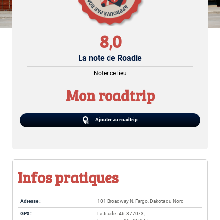
8,0
La note de Roadie
Noter ce lieu
Mon roadtrip
Ajouter au roadtrip
Infos pratiques
Adresse :
101 Broadway N, Fargo, Dakota du Nord
GPS :
Lattitude : 46.877073,