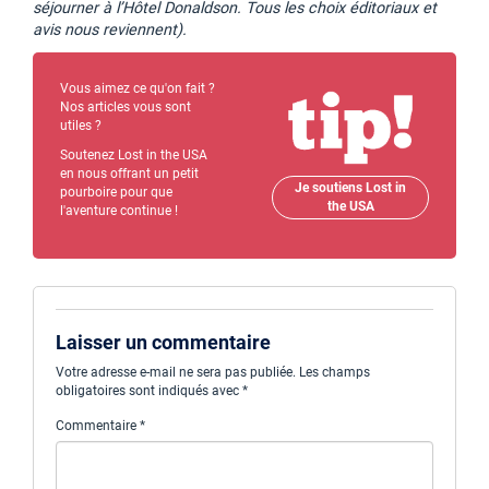
séjourner à l’Hôtel Donaldson. Tous les choix éditoriaux et
avis nous reviennent).
Vous aimez ce qu'on fait ?
Nos articles vous sont
utiles ?
Soutenez Lost in the USA
en nous offrant un petit
Je soutiens Lost in
pourboire pour que
the USA
l'aventure continue !
Laisser un commentaire
Votre adresse e-mail ne sera pas publiée.
Les champs
obligatoires sont indiqués avec
*
Commentaire
*