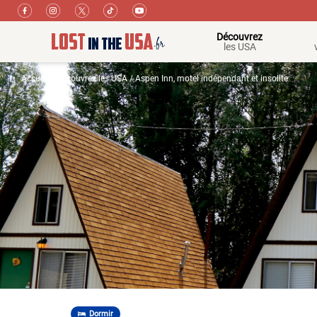
Découvrez
les USA
Accueil
/
Découvrez les USA
/ Aspen Inn, motel indépendant et insolite
Dormir