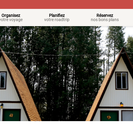
Organisez
Planifiez
Réservez
votre voyage
votre roadtrip
nos bons plans