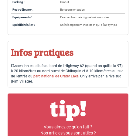
Parking :
Gratuit
Petit-déjeuner :
Boissons chaudes
Equipements :
Pas de clim mais frigo et micro-ondes
Spécificités/le+ :
Un hébergement insolite et qui a l'air sympa
Infos pratiques
L'Aspen Inn est situé au bord de l'Highway 62 (quand on quitte la 97),
à 20 kilomètres au nord-ouest de Chiloquin et à 10 kilomètres au sud
de l'entrée du
parc national de Crater Lake
. On y arrive par la rive sud
(Rim Village).
Vous aimez ce qu'on fait ?
Nos articles vous sont utiles ?