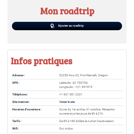
Mon roadtrip
Ajouter au roadtrip
Infos pratiques
Adresse :
52250 Hwy 62, Fort Klamath, Oregon
GPS :
Lattitude : 42.700754,
Longitude : -121.991973
Téléphone :
+1 541 381 2321
Site internet :
Visiter le site
Horaires d'ouverture :
Ouver du 1er avril au 31 octobre. Réception
ouverte tous les jours de 8h à 21h
Tarifs :
De 85 à 180 dollars la nuit en haute saison
Wifi :
Oui, inclus