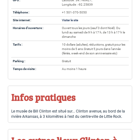
GPS :
Lattitude : 34.746421,
Longitude : -92.25839
Téléphone :
+1 501-370-5050
Site internet :
Visiter le site
Horaires d'ouverture :
Ouvert tous les jours (sauf 3 dont Noël). Du
lundi au samedi de 9 h à 17 h, de 13 h à 17 h le
dimanche
Tarifs :
10 dollars (adultes), réductions, gratuit pour les
moins de 5 ans.Gratuit 5 jours dans l'année
(fériés, week-end de son anniversaire etc)
Parking :
Gratuit
Temps de visite :
Au moins 1 heure
Infos pratiques
Le musée de Bill Clinton est situé sur... Clinton avenue, au bord de la
rivière Arkansas, à 3 kilomètres à l'est du centre-ville de Little Rock.