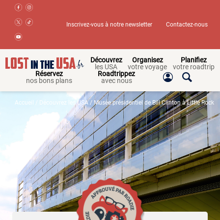
Inscrivez-vous à notre newsletter
Contactez-nous
Découvrez
Organisez
Planifiez
les USA
votre voyage
votre roadtrip
Réservez
Roadtrippez
nos bons plans
avec nous
Accueil
/
Découvrez les USA
/ Musée présidentiel de Bill Clinton à Little Rock