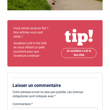
Vous aimez ce qu'on fait ?
Nos articles vous sont
utiles ?
Soutenez Lost in the USA
en nous offrant un petit
Je soutiens Lost in
pourboire pour que
the USA
l'aventure continue !
Laisser un commentaire
Votre adresse e-mail ne sera pas publiée.
Les champs
obligatoires sont indiqués avec
*
Commentaire
*