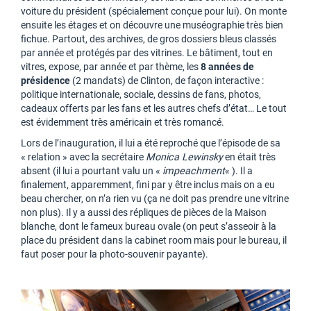
voiture du président (spécialement conçue pour lui). On monte
ensuite les étages et on découvre une muséographie très bien
fichue. Partout, des archives, de gros dossiers bleus classés
par année et protégés par des vitrines. Le bâtiment, tout en
vitres, expose, par année et par thème, les
8 années de
présidence
(2 mandats) de Clinton, de façon interactive :
politique internationale, sociale, dessins de fans, photos,
cadeaux offerts par les fans et les autres chefs d’état… Le tout
est évidemment très américain et très romancé.
Lors de l’inauguration, il lui a été reproché que l’épisode de sa
« relation » avec la secrétaire
Monica Lewinsky
en était très
absent (il lui a pourtant valu un «
impeachment
« ). Il a
finalement, apparemment, fini par y être inclus mais on a eu
beau chercher, on n’a rien vu (ça ne doit pas prendre une vitrine
non plus). Il y a aussi des répliques de pièces de la Maison
blanche, dont le fameux bureau ovale (on peut s’asseoir à la
place du président dans la cabinet room mais pour le bureau, il
faut poser pour la photo-souvenir payante).