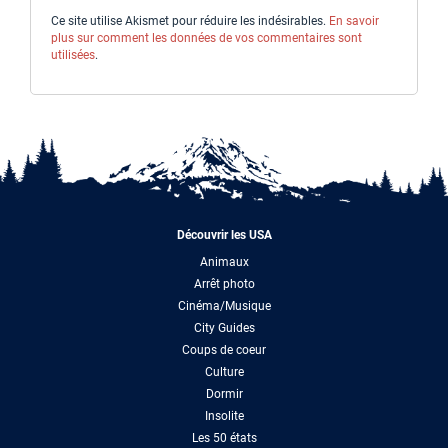
Ce site utilise Akismet pour réduire les indésirables.
En savoir
plus sur comment les données de vos commentaires sont
utilisées
.
Découvrir les USA
Animaux
Arrêt photo
Cinéma/Musique
City Guides
Coups de coeur
Culture
Dormir
Insolite
Les 50 états