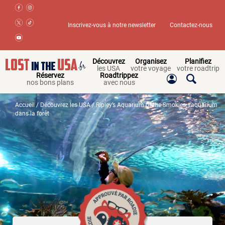
Inscrivez-vous à notre newsletter
Contactez-nous
Découvrez
Organisez
Planifiez
les USA
votre voyage
votre roadtrip
Réservez
Roadtrippez
nos bons plans
avec nous
Accueil
/
Découvrez les USA
/ Ripley’s Aquarium of the Smokies, l’aquarium
dans la forêt