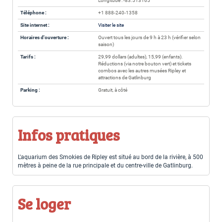
Longitude : -83.513165
Téléphone :
+1 888-240-1358
Site internet :
Visiter le site
Horaires d'ouverture :
Ouvert tous les jours de 9 h à 23 h (vérifier selon
saison)
Tarifs :
29,99 dollars (adultes), 15,99 (enfants).
Réductions (via notre bouton vert) et tickets
combos avec les autres musées Ripley et
attractions de Gatlinburg
Parking :
Gratuit, à côté
Infos pratiques
L'aquarium des Smokies de Ripley est situé au bord de la rivière, à 500
mètres à peine de la rue principale et du centre-ville de Gatlinburg.
Se loger