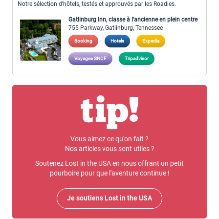
Notre sélection d’hôtels, testés et approuvés par les Roadies.
Gatlinburg Inn, classe à l’ancienne en plein centre
755 Parkway, Gatlinburg, Tennessee
Booking
Hotels
Expedia
Voyages SNCF
Tripadvisor
Vous aimez ce qu'on fait ?
Nos articles vous sont utiles ?
Soutenez Lost in the USA en nous offrant un petit
pourboire pour que l'aventure continue !
Je soutiens Lost in the USA