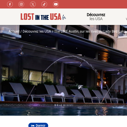
Découvrez
les USA
Accueil
/
Découvrez les USA
/ The LINE Austin, sur les rives du Lady Bird Lake
Dormir