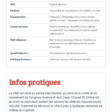
Wifi :
Gratuit, très bon
Parking :
Disponible en supplément (20 dollars), couvert
Equipements :
Télévision, réfrigérateur, four micro-ondes,
sèche-cheveux, nécessaire de toilette complet...
Autres services :
Piscine (extérieure, chauffée, d'eau salée et
ouverte tard), bar, restaurant et café sur place,
salle de sport
Petit-déjeuner :
Non inclus mais disponible en chambre, au
restaurant ou au café Starbucks du rez-de-
chaussée
Spécificités/le + :
Emplacement, standing et piscine
Politique fumeurs :
Hôtel non fumeur (OK devant l'entrée)
Infos pratiques
Le LINE est situé au centre-ville d'Austin, au bord de la rivière et au
croisement de Congress Avenue et de E Cesar Chavez St. L'hôtel est
au bord du pont dont sortent (en saison) les célèbres chauves-souris
d'Austin. Il permet de découvrir la ville à pied, à quelques centaines de
mètres du Capitole.