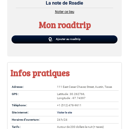
La note de Roadie
Noter ce lieu
Mon roadtrip
Ajouter au roadtrip
Infos pratiques
Adresse :
111 East Cesar Chavez Street, Austin, Texas
GPS :
Lattitude : 30.262766,
Longitude : -97.74397
Téléphone :
+1 (512) 478-9611
Site internet :
Visiter le site
Horaires d'ouverture :
24 h/24
Tarifs :
Autour de 200 dollars la nuit (+ taxes)