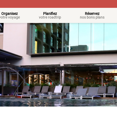
Organisez
Planifiez
Réservez
votre voyage
votre roadtrip
nos bons plans