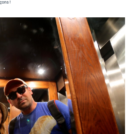
çons !