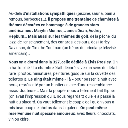
Au-delà d’
installations sympathiques
(piscine, sauna, bain à
remous, barbecues…),
il propose une trentaine de chambres à
thèmes décorées en hommage à de grandes stars
américaines : Marylin Monroe, James Dean, Audrey
Hepburn… Mais aussi sur les thèmes du golf
, de la pêche, du
jazz, de l’enseignement, des canards, des ours, des Harley
Davidson, de Tim the Toolman (un héros du bricolage télévisé
américain)…
Nous on a dormi dans la 327, celle dédiée à Elvis Presley.
On
a ha-llu-ciné ! La chambre était décorée avec un sens du détail
rare : photos, miniatures, peintures (jusque sur la cuvette des
toilettes !).
Le King était même « là »
pour passer la nuit avec
nous, représenté par un bustier en cire d’une ressemblance
assez douteuse… Mais la poupée nous a tellement fait flipper
(on avait l’impression qu’IL nous regardait) qu’elle a passé la
nuit au placard. Ca vaut tellement le coup d’oeil qu’on vous a
mis beaucoup de photos dans la galerie.
On peut même
réserver une nuit spéciale amoureux
, avec fleurs, chocolats,
vin ou cidre.