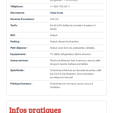
Longitude : -114.305822
Téléphone :
+1 406-755-4311
Site internet :
Visiter le site
Horaires d'ouverture :
24h/24
Tarifs :
De 43 à 90 dollars la nuit selon la saison (+
taxes)
Wifi :
Gratuit
Parking :
Gratuit, devant la chambre
Petit-déjeuner :
Gratuit, avec donuts, patisseries, céréales...
Equipements :
TV, câble, réfrigérateur, sèche-cheveux
Autres services :
Piscine (intérieure), bain à remous, sauna, salle
de sport, laverie, barbecue et tables
Spécificités :
Chambres à thèmes sur les stars et autres, café-
bar 24/24 à la réception, documentation
touristique à l'accueil
Politique fumeurs :
Chambres non fumeurs, aucun souci à
l'extérieur
Infos pratiques