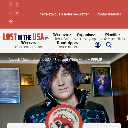
Inscrivez-vous à notre newsletter
Contactez-nous
Découvrez
Organisez
Planifiez
les USA
votre voyage
votre roadtrip
Réservez
Roadtrippez
nos bons plans
avec nous
Accueil
/
Découvrez les USA
/ Blue and White Motel – FERMÉ