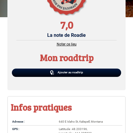
7,0
La note de Roadie
Noter ce lieu
Mon roadtrip
Ajouter au roadtrip
Infos pratiques
Adresse :
640 E Idaho St, Kalispell, Montana
GPS :
Lattitude : 48.203196,