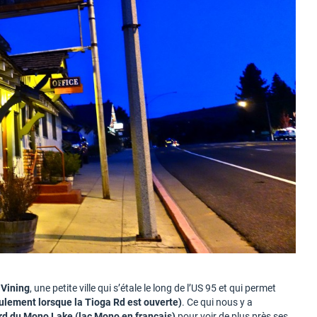
 Vining
, une petite ville qui s’étale le long de l’US 95 et qui permet
eulement lorsque la Tioga Rd est ouverte)
. Ce qui nous y a
rd du Mono Lake (lac Mono en français)
pour voir de plus près ses