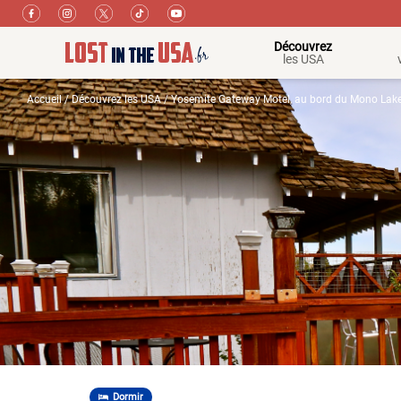
Découvrez
les USA
Accueil
/
Découvrez les USA
/ Yosemite Gateway Motel, au bord du Mono Lak
Dormir