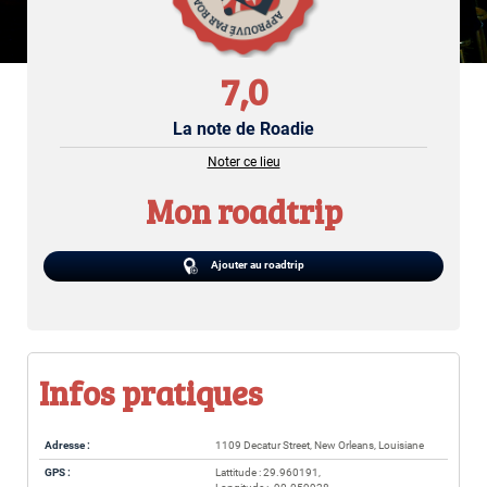
7,0
La note de Roadie
Noter ce lieu
Mon roadtrip
Ajouter au roadtrip
Infos pratiques
Adresse :
1109 Decatur Street, New Orleans, Louisiane
GPS :
Lattitude : 29.960191,