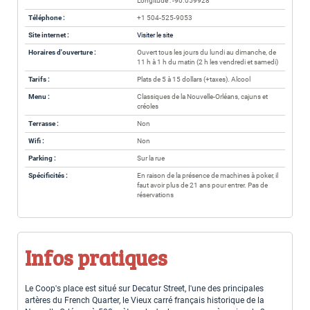
Longitude : -90.059928
Téléphone :
+1 504-525-9053
Site internet :
Visiter le site
Horaires d'ouverture :
Ouvert tous les jours du lundi au dimanche, de
11 h à 1 h du matin (2 h les vendredi et samedi)
Tarifs :
Plats de 5 à 15 dollars (+taxes). Alcool
Menu :
Classiques de la Nouvelle-Orléans, cajuns et
créoles
Terrasse :
Non
Wifi :
Non
Parking :
Sur la rue
Spécificités :
En raison de la présence de machines à poker, il
faut avoir plus de 21 ans pour entrer. Pas de
réservations
Infos pratiques
Le Coop's place est situé sur Decatur Street, l'une des principales
artères du French Quarter, le Vieux carré français historique de la