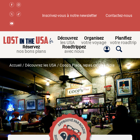
Inscrivez-vous à notre newsletter
Contactez-nous
Découvrez
Organisez
Planifiez
les USA
votre voyage
votre roadtrip
Réservez
Roadtrippez
nos bons plans
avec nous
Accueil
/
Découvrez les USA
/ Coop’s Place, repas cajun à Nola