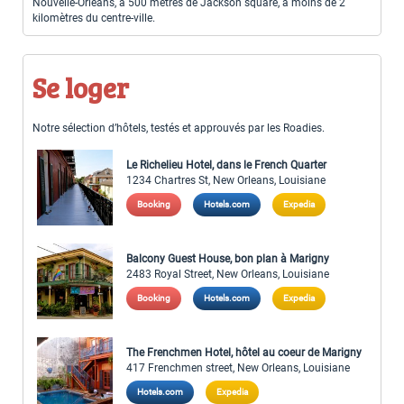
Nouvelle-Orléans, à 500 mètres de Jackson square, à moins de 2
kilomètres du centre-ville.
Se loger
Notre sélection d’hôtels, testés et approuvés par les Roadies.
Le Richelieu Hotel, dans le French Quarter
1234 Chartres St, New Orleans, Louisiane
Booking
Hotels.com
Expedia
Balcony Guest House, bon plan à Marigny
2483 Royal Street, New Orleans, Louisiane
Booking
Hotels.com
Expedia
The Frenchmen Hotel, hôtel au coeur de Marigny
417 Frenchmen street, New Orleans, Louisiane
Hotels.com
Expedia