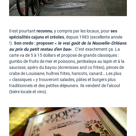
Il est pourtant
reconnu
, y compris par les locaux, pour
ses
spécialités cajuns et créoles
, depuis 1983 (excellente année
!).
Son credo : proposer «
le vrai goût de la Nouvelle-Orléans
au prix du petit restau d’en bas
«
. C’est exactement ça. La
carte va de 5 à 15 dollars et propose de grands classiques :
gumbo de fruits de mer et poissons, jambalaya au lapin et à la
saucisse, apéro du bayou (écrevisses and co frites), pinces de
crabe de Louisiane, huîtres frites, haricots, canard… Les plus
« classiques » y trouveront salades, pâtes et burgers plus
traditionnels et des petites-déjeuners. Ils vendent de l’alcool
(bière locale et vins).