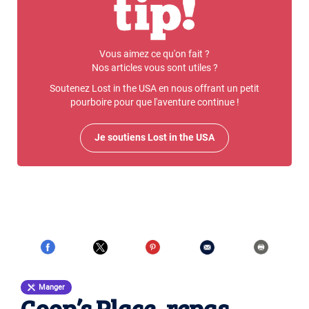
Vous aimez ce qu'on fait ?
Nos articles vous sont utiles ?
Soutenez Lost in the USA en nous offrant un petit
pourboire pour que l'aventure continue !
Je soutiens Lost in the USA
Manger
Coop’s Place, repas