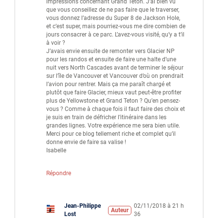
impressions concernant Grand Teton. J’ai bien vu
que vous conseillez de ne pas faire que le traverser,
vous donnez l’adresse du Super 8 de Jackson Hole,
et c’est super, mais pourriez-vous me dire combien de
jours consacrer à ce parc. L’avez-vous visité, qu’y a t’il
à voir ?
J’avais envie ensuite de remonter vers Glacier NP
pour les randos et ensuite de faire une halte d’une
nuit vers North Cascades avant de terminer le séjour
sur l’île de Vancouver et Vancouver d’où on prendrait
l’avion pour rentrer. Mais ça me paraît chargé et
plutôt que faire Glacier, mieux vaut peut-être profiter
plus de Yellowstone et Grand Teton ? Qu’en pensez-
vous ? Comme à chaque fois il faut faire des choix et
je suis en train de défricher l’itinéraire dans les
grandes lignes. Votre expérience me sera bien utile.
Merci pour ce blog tellement riche et complet qu’il
donne envie de faire sa valise !
Isabelle
Répondre
Jean-Philippe
02/11/2018 à 21 h
Auteur
Lost
36