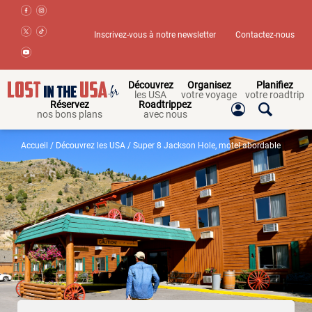
Inscrivez-vous à notre newsletter
Contactez-nous
Découvrez
Organisez
Planifiez
les USA
votre voyage
votre roadtrip
Réservez
Roadtrippez
nos bons plans
avec nous
Accueil
/
Découvrez les USA
/ Super 8 Jackson Hole, motel abordable