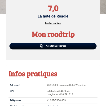
7,0
La note de Roadie
Noter ce lieu
Mon roadtrip
Ajouter au roadtrip
Infos pratiques
Adresse :
750 US-89, Jackson (Hole), Wyoming
GPS :
Lattitude : 43.467055,
Longitude : -110.791812
Téléphone :
+1 307-733-6833