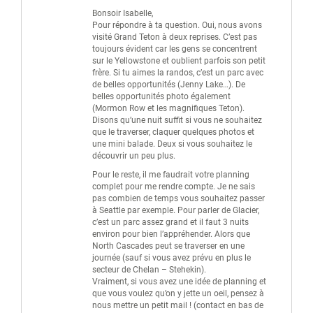
Bonsoir Isabelle,
Pour répondre à ta question. Oui, nous avons
visité Grand Teton à deux reprises. C’est pas
toujours évident car les gens se concentrent
sur le Yellowstone et oublient parfois son petit
frère. Si tu aimes la randos, c’est un parc avec
de belles opportunités (Jenny Lake…). De
belles opportunités photo également
(Mormon Row et les magnifiques Teton).
Disons qu’une nuit suffit si vous ne souhaitez
que le traverser, claquer quelques photos et
une mini balade. Deux si vous souhaitez le
découvrir un peu plus.
Pour le reste, il me faudrait votre planning
complet pour me rendre compte. Je ne sais
pas combien de temps vous souhaitez passer
à Seattle par exemple. Pour parler de Glacier,
c’est un parc assez grand et il faut 3 nuits
environ pour bien l’appréhender. Alors que
North Cascades peut se traverser en une
journée (sauf si vous avez prévu en plus le
secteur de Chelan – Stehekin).
Vraiment, si vous avez une idée de planning et
que vous voulez qu’on y jette un oeil, pensez à
nous mettre un petit mail ! (contact en bas de