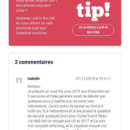
Vous aimez ce qu'on fait ?
Nos articles vous sont
utiles ?
Soutenez Lost in the USA
en nous offrant un petit
Je soutiens Lost in
pourboire pour que
the USA
l'aventure continue !
2 commentaires
Isabelle
01/11/2018 à 19 h 11
Bonjour,
Je prépare un road trip pour 2019 aux Etats-Unis sur
3 semaines et l’idée générale serait de débuter par
quelques jours à Seattle puis de partir vers
Yellowstone. J’avais prévu de passer au moins 4
nuits (ou 5) à Yellowstone et je me posais la question
de rajouter quelques jours pour visiter Grand Teton.
J’ai déjà fait un voyage aux US en 2017 et j’ai pas
mal consulté votre blog, et là, j’espérais trouver vos