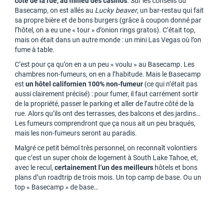
côté de la rue, au milieu des casinos
. Sur les conseils du
Basecamp, on est allés au
Lucky beaver
, un bar-restau qui fait
sa propre bière et de bons burgers (grâce à coupon donné par
l’hôtel, on a eu une « tour » d’onion rings gratos). C’était top,
mais on était dans un autre monde : un mini Las Vegas où l’on
fume à table.
C’est pour ça qu’on en a un peu « voulu » au Basecamp. Les
chambres non-fumeurs, on en a l’habitude. Mais le Basecamp
est
un hôtel californien 100% non-fumeur
(ce qui n’était pas
aussi clairement précisé) : pour fumer, il faut carrément sortir
de la propriété, passer le parking et aller de l’autre côté de la
rue. Alors qu’ils ont des terrasses, des balcons et des jardins…
Les fumeurs comprendront que ça nous ait un peu braqués,
mais les non-fumeurs seront au paradis.
Malgré ce petit bémol très personnel, on reconnaît volontiers
que c’est un super choix de logement à South Lake Tahoe, et,
avec le recul,
certainement l’un des meilleurs
hôtels et bons
plans d’un roadtrip de trois mois. Un top camp de base. Ou un
top « Basecamp » de base…