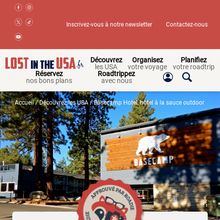
Inscrivez-vous à notre newsletter
Contactez-nous
Découvrez
Organisez
Planifiez
les USA
votre voyage
votre roadtrip
Réservez
Roadtrippez
nos bons plans
avec nous
Accueil
/
Découvrez les USA
/ Basecamp Hotel, hôtel à la sauce outdoor