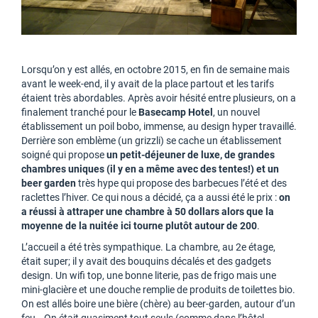
Lorsqu’on y est allés, en octobre 2015, en fin de semaine mais
avant le week-end, il y avait de la place partout et les tarifs
étaient très abordables. Après avoir hésité entre plusieurs, on a
finalement tranché pour le
Basecamp Hotel
, un nouvel
établissement un poil bobo, immense, au design hyper travaillé.
Derrière son emblème (un grizzli) se cache un établissement
soigné qui propose
un petit-déjeuner de luxe, de grandes
chambres uniques (il y en a même avec des tentes!) et un
beer garden
très hype qui propose des barbecues l’été et des
raclettes l’hiver. Ce qui nous a décidé, ça a aussi été le prix :
on
a réussi à attraper une chambre à 50 dollars alors que la
moyenne de la nuitée ici tourne plutôt autour de 200
.
L’accueil a été très sympathique. La chambre, au 2e étage,
était super; il y avait des bouquins décalés et des gadgets
design. Un wifi top, une bonne literie, pas de frigo mais une
mini-glacière et une douche remplie de produits de toilettes bio.
On est allés boire une bière (chère) au beer-garden, autour d’un