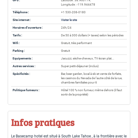
GPS :
Lattitude : 38.960179,
Longitude : -119.944478
Téléphone :
+1 530-208-0180
Site internet :
Visiter le site
Horaires d'ouverture :
24h/24
Tarifs :
De 50 à 300 dollars (+ taxes) selon les périodes
Wifi :
Gratuit, très performant
Parking :
Gratuit
Equipements :
Jacuzzi, sèche-cheveux, TV écran plat...
Autres services :
Super petit-déjeuner (inclus)
Spécificités :
Bar, beer garden, local à ski et vente de forfaits,
les casinos du Nevada de l'autre côté de la rue,
chambres familiales pour 6
Politique fumeurs :
Hôtel 100 % non fumeur, même dehors (il faut
sortir de la propriété)
Infos pratiques
Le Basecamp hotel est situé à South Lake Tahoe , à la frontière avec le