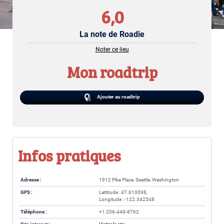
6,0
La note de Roadie
Noter ce lieu
Mon roadtrip
Ajouter au roadtrip
Infos pratiques
Adresse :
1912 Pike Place, Seattle, Washington
GPS :
Lattitude : 47.610098,
Longitude : -122.342548
Téléphone :
+1 206-448-8762