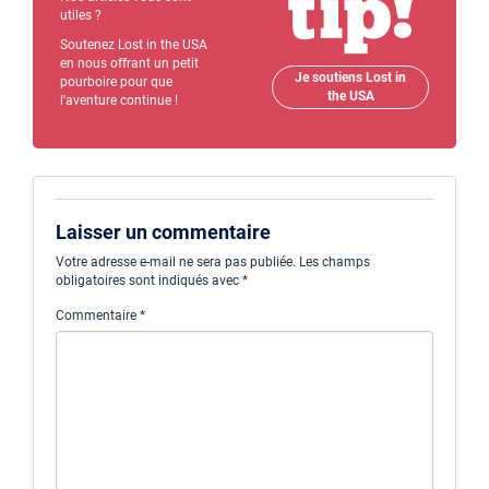
utiles ?
Soutenez Lost in the USA
en nous offrant un petit
Je soutiens Lost in
pourboire pour que
the USA
l'aventure continue !
Laisser un commentaire
Votre adresse e-mail ne sera pas publiée.
Les champs
obligatoires sont indiqués avec
*
Commentaire
*