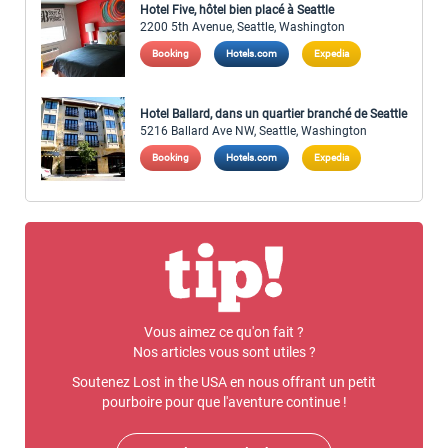
Hotel Five, hôtel bien placé à Seattle
2200 5th Avenue, Seattle, Washington
Booking
Hotels.com
Expedia
Hotel Ballard, dans un quartier branché de Seattle
5216 Ballard Ave NW, Seattle, Washington
Booking
Hotels.com
Expedia
Vous aimez ce qu'on fait ?
Nos articles vous sont utiles ?
Soutenez Lost in the USA en nous offrant un petit
pourboire pour que l'aventure continue !