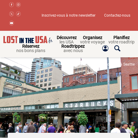
Inscrivez-vous à notre newsletter
Contactez-nous
Découvrez
Organisez
Planifiez
les USA
votre voyage
votre roadtrip
Réservez
Roadtrippez
nos bons plans
avec nous
Accueil
/
Découvrez les USA
/ Le premier Starbucks de l’histoire est à Seattle