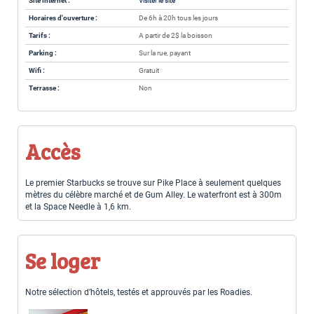
Site internet :
Visiter le site
Horaires d'ouverture :
De 6h à 20h tous les jours
Tarifs :
A partir de 2$ la boisson
Parking :
Sur la rue, payant
Wifi :
Gratuit
Terrasse :
Non
Accès
Le premier Starbucks se trouve sur Pike Place à seulement quelques
mètres du célèbre marché et de Gum Alley. Le waterfront est à 300m
et la Space Needle à 1,6 km.
Se loger
Notre sélection d’hôtels, testés et approuvés par les Roadies.