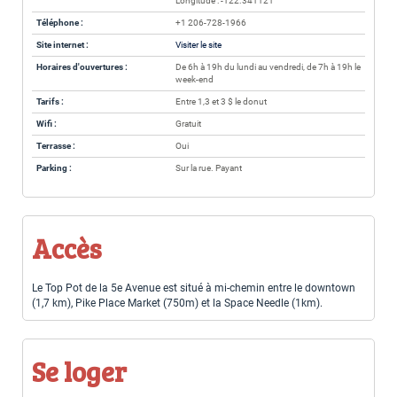
Longitude : -122.341121
Téléphone :
+1 206-728-1966
Site internet :
Visiter le site
Horaires d'ouvertures :
De 6h à 19h du lundi au vendredi, de 7h à 19h le
week-end
Tarifs :
Entre 1,3 et 3 $ le donut
Wifi :
Gratuit
Terrasse :
Oui
Parking :
Sur la rue. Payant
Accès
Le Top Pot de la 5e Avenue est situé à mi-chemin entre le downtown
(1,7 km), Pike Place Market (750m) et la Space Needle (1km).
Se loger