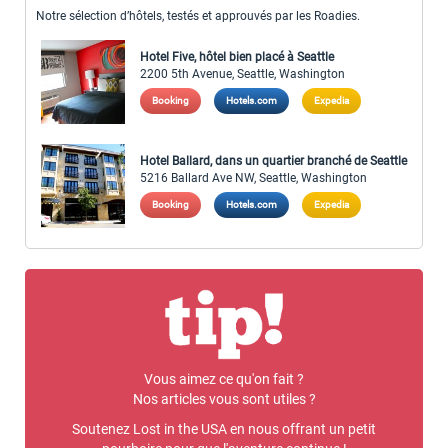
Notre sélection d’hôtels, testés et approuvés par les Roadies.
Hotel Five, hôtel bien placé à Seattle
2200 5th Avenue, Seattle, Washington
Booking
Hotels.com
Expedia
Hotel Ballard, dans un quartier branché de Seattle
5216 Ballard Ave NW, Seattle, Washington
Booking
Hotels.com
Expedia
Vous aimez ce qu'on fait ?
Nos articles vous sont utiles ?
Soutenez Lost in the USA en nous offrant un petit