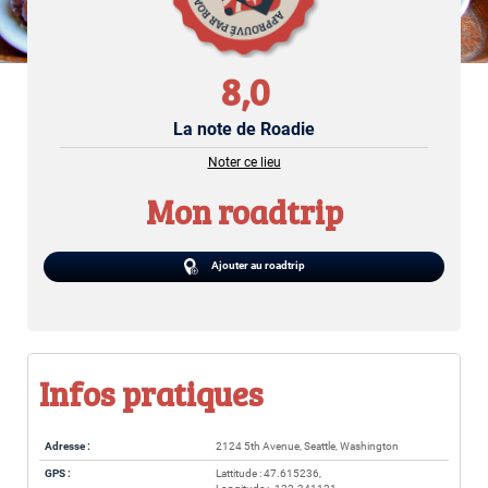
8,0
La note de Roadie
Noter ce lieu
Mon roadtrip
Ajouter au roadtrip
Infos pratiques
Adresse :
2124 5th Avenue, Seattle, Washington
GPS :
Lattitude : 47.615236,