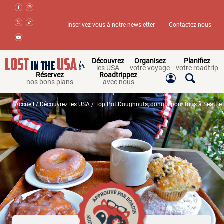
Inscrivez-vous à notre newsletter
Contactez-nous
Découvrez
Organisez
Planifiez
les USA
votre voyage
votre roadtrip
Réservez
Roadtrippez
nos bons plans
avec nous
Accueil
/
Découvrez les USA
/ Top Pot Doughnuts, donuts pour tous à Seattle