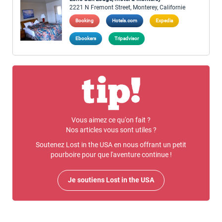
2221 N Fremont Street, Monterey, Californie
Booking
Hotels.com
Expedia
Ebookers
Tripadvisor
Vous aimez ce qu'on fait ?
Nos articles vous sont utiles ?
Soutenez Lost in the USA en nous offrant un petit
pourboire pour que l'aventure continue !
Je soutiens Lost in the USA