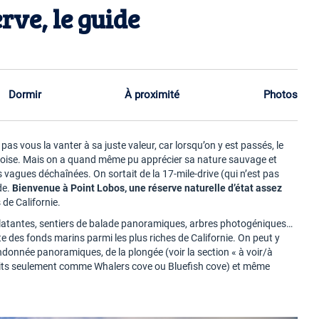
rve, le guide
Dormir
À proximité
Photos
as vous la vanter à sa juste valeur, car lorsqu’on y est passés, le
quoise. Mais on a quand même pu apprécier sa nature sauvage et
es vagues déchaînées. On sortait de la 17-mile-drive (qui n’est pas
de.
Bienvenue à Point Lobos, une réserve naturelle d’état assez
 de Californie.
s éclatantes, sentiers de balade panoramiques, arbres photogéniques…
ite des fonds marins parmi les plus riches de Californie. On peut y
andonnée panoramiques, de la plongée (voir la section « à voir/à
droits seulement comme Whalers cove ou Bluefish cove) et même