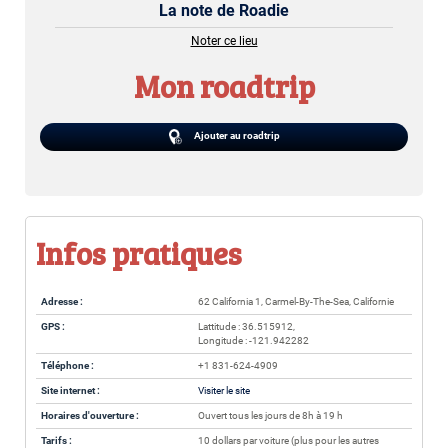
La note de Roadie
Noter ce lieu
Mon roadtrip
Ajouter au roadtrip
Infos pratiques
Adresse :
62 California 1, Carmel-By-The-Sea, Californie
GPS :
Lattitude : 36.515912,
Longitude : -121.942282
Téléphone :
+1 831-624-4909
Site internet :
Visiter le site
Horaires d'ouverture :
Ouvert tous les jours de 8h à 19 h
Tarifs :
10 dollars par voiture (plus pour les autres