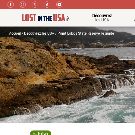
Découvrez
les USA
Accueil
/
Découvrez les USA
/ Point Lobos State Reserve, le guide
Nature