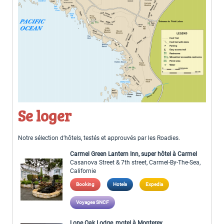
Se loger
Notre sélection d’hôtels, testés et approuvés par les Roadies.
Carmel Green Lantern Inn, super hôtel à Carmel
Casanova Street & 7th street, Carmel-By-The-Sea,
Californie
Booking
Hotels
Expedia
Voyages SNCF
Lone Oak Lodge, motel à Monterey