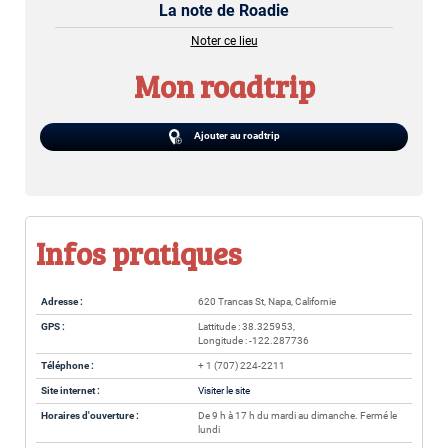
La note de Roadie
Noter ce lieu
Mon roadtrip
Ajouter au roadtrip
Infos pratiques
Adresse :
620 Trancas St, Napa, Californie
GPS :
Lattitude : 38.325953,
Longitude : -122.287736
Téléphone :
+ 1 (707) 224-2211
Site internet :
Visiter le site
Horaires d'ouverture :
De 9 h à 17 h du mardi au dimanche. Fermé le
lundi