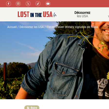
Découvrez
les USA
Accueil
/
Découvrez les USA
/ Eleven Eleven Winery, vignoble de Napa
Boire