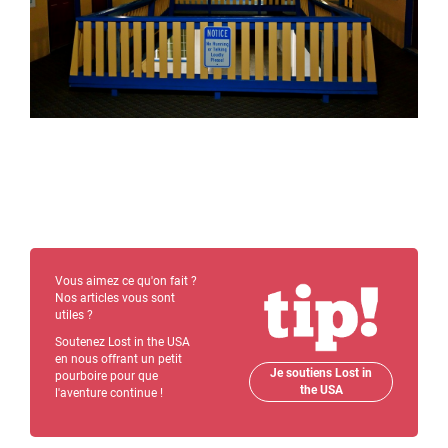
Vous aimez ce qu'on fait ?
Nos articles vous sont
utiles ?
Soutenez Lost in the USA
en nous offrant un petit
Je soutiens Lost in
pourboire pour que
the USA
l'aventure continue !