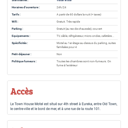
Site internet :
Visiter le site
Horaires d'ouverture :
24h/24
Tarifs :
A partir de 60 dollars la nuit (+ taxes)
Wifi :
Gratuit. Très rapide
Parking :
Gratuit (au rez-de-chaussée), couvert
Equipements :
TV, câble, réfrigérateur, micro-ondes, cafetière...
Spécificités :
Motel au 1er étage au-dessus du parking, suites
familiales pour 4
Petit-déjeuner :
Non
Politique fumeurs :
Toutes les chambres sont non-fumeurs. On
fume à l'extérieur
Accès
Le Town House Motel est situé sur 4th street à Eureka, entre Old Town,
le centre-ville et le bord de mer, et à une rue de la route 101.