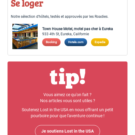
Se loger
Notre sélection d’hôtels, testés et approuvés par les Roadies.
Town House Motel, motel pas cher à Eureka
933 4th St, Eureka, Californie
Booking
Hotels.com
Expedia
Vous aimez ce qu'on fait ?
Nos articles vous sont utiles ?
Soutenez Lost in the USA en nous offrant un petit
pourboire pour que l'aventure continue !
Je soutiens Lost in the USA