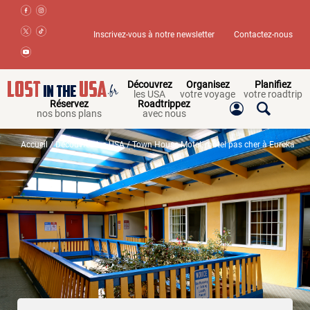
Inscrivez-vous à notre newsletter
Contactez-nous
Découvrez
Organisez
Planifiez
les USA
votre voyage
votre roadtrip
Réservez
Roadtrippez
nos bons plans
avec nous
Accueil
/
Découvrez les USA
/ Town House Motel, motel pas cher à Eureka