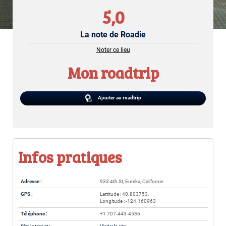
5,0
La note de Roadie
Noter ce lieu
Mon roadtrip
Ajouter au roadtrip
Infos pratiques
Adresse :
933 4th St, Eureka, Californie
GPS :
Lattitude : 40.803753,
Longitude : -124.160963
Téléphone :
+1 707-443-4536