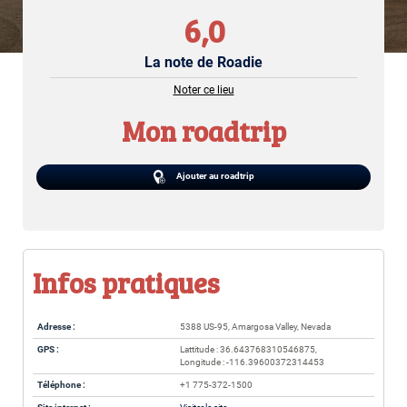
6,0
La note de Roadie
Noter ce lieu
Mon roadtrip
Ajouter au roadtrip
Infos pratiques
Adresse :
5388 US-95, Amargosa Valley, Nevada
GPS :
Lattitude : 36.643768310546875,
Longitude : -116.39600372314453
Téléphone :
+1 775-372-1500