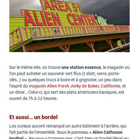
Sur le même site, on trouve
une station essence
, le magasin où
l’on peut acheter un souvenir vert fluo (t-shirt, verre, porte-
clés…) ou quelques trucs à boire et à grignoter, un peu dans
l’esprit du
magasin Alien Fresh Jerky de Baker, Californie
, et
un diner… Celui-ci, qui sert des plats américains basiques, est
ouvert de 7h à 22 heures.
Et aussi… un bordel
Les curieux auront remarqué un autre bâtiment à l’arrière, qui
fait partie de l’ensemble. Sous le panneau
« Alien Cathouse
brothel »
. Ne vous y trompez pas, c’est bien un bordel (légal au