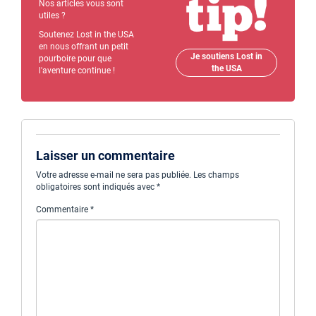
Nos articles vous sont
utiles ?
Soutenez Lost in the USA
en nous offrant un petit
Je soutiens Lost in
pourboire pour que
the USA
l'aventure continue !
Laisser un commentaire
Votre adresse e-mail ne sera pas publiée.
Les champs
obligatoires sont indiqués avec
*
Commentaire
*