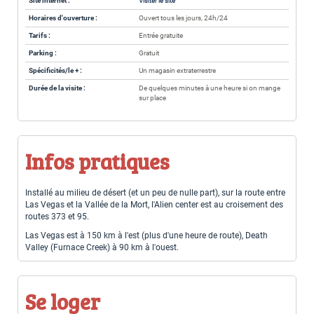
Site internet :
Visiter le site
Horaires d'ouverture :
Ouvert tous les jours, 24h/24
Tarifs :
Entrée gratuite
Parking :
Gratuit
Spécificités/le + :
Un magasin extraterrestre
Durée de la visite :
De quelques minutes à une heure si on mange
sur place
Infos pratiques
Installé au milieu de désert (et un peu de nulle part), sur la route entre
Las Vegas et la Vallée de la Mort, l'Alien center est au croisement des
routes 373 et 95.
Las Vegas est à 150 km à l'est (plus d'une heure de route), Death
Valley (Furnace Creek) à 90 km à l'ouest.
Se loger