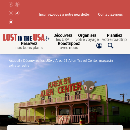
Inscrivez-vous à notre newsletter
Contactez-nous
Découvrez
Organisez
Planifiez
les USA
votre voyage
votre roadtrip
Réservez
Roadtrippez
nos bons plans
avec nous
Accueil
/
Découvrez les USA
/ Area 51 Alien Travel Center, magasin
extraterrestre