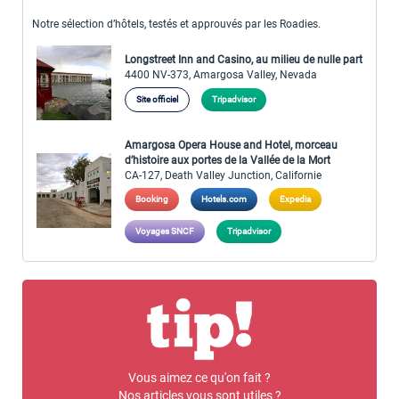
Notre sélection d’hôtels, testés et approuvés par les Roadies.
Longstreet Inn and Casino, au milieu de nulle part
4400 NV-373, Amargosa Valley, Nevada
Site officiel
Tripadvisor
Amargosa Opera House and Hotel, morceau
d’histoire aux portes de la Vallée de la Mort
CA-127, Death Valley Junction, Californie
Booking
Hotels.com
Expedia
Voyages SNCF
Tripadvisor
Vous aimez ce qu'on fait ?
Nos articles vous sont utiles ?