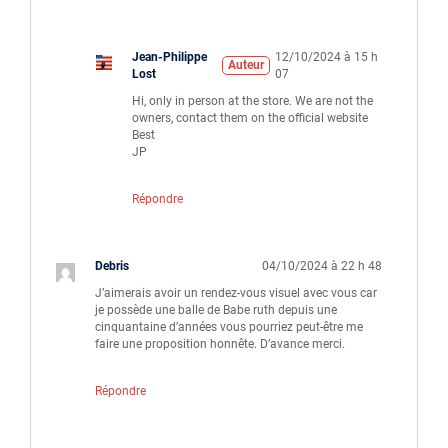
Jean-Philippe
12/10/2024 à 15 h
Auteur
Lost
07
Hi, only in person at the store. We are not the
owners, contact them on the official website
Best
JP
Répondre
Debris
04/10/2024 à 22 h 48
J’aimerais avoir un rendez-vous visuel avec vous car
je possède une balle de Babe ruth depuis une
cinquantaine d’années vous pourriez peut-être me
faire une proposition honnête. D’avance merci.
Répondre