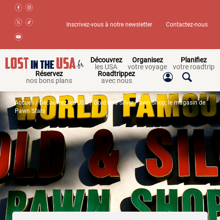
Inscrivez-vous à notre newsletter
Contactez-nous
Découvrez
Organisez
Planifiez
les USA
votre voyage
votre roadtrip
Réservez
Roadtrippez
nos bons plans
avec nous
Accueil
/
Découvrez les USA
/ Gold and Silver Pawn Shop, le magasin de
Pawn Stars