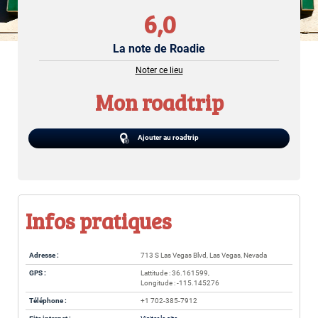
6,0
La note de Roadie
Noter ce lieu
Mon roadtrip
Ajouter au roadtrip
Infos pratiques
Adresse :
713 S Las Vegas Blvd, Las Vegas, Nevada
GPS :
Lattitude : 36.161599,
Longitude : -115.145276
Téléphone :
+1 702-385-7912