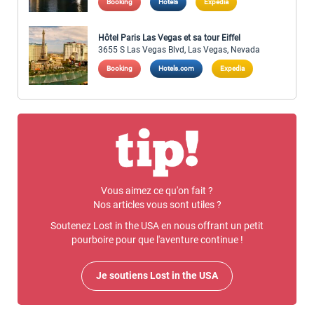
Booking
Hotels
Expedia
Hôtel Paris Las Vegas et sa tour Eiffel
3655 S Las Vegas Blvd, Las Vegas, Nevada
Booking
Hotels.com
Expedia
Vous aimez ce qu'on fait ?
Nos articles vous sont utiles ?
Soutenez Lost in the USA en nous offrant un petit
pourboire pour que l'aventure continue !
Je soutiens Lost in the USA