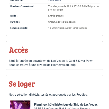
Site internet :
Visiter le site
Horaires d'ouverture :
Tous les jours de 10 h à 17h30, 24 h/24 pour le
prêt sur gages
Tarifs :
Entrée gratuite
Parking :
Gratuit, à côté du magasin
Temps de visite :
15-30 minutes suivant votre fanitude
Accès
Situé à l'entrée du downtown de Las Vegas, le Gold & Silver Pawn
Shop se trouve à une dizaine de kilomètres du Strip.
Se loger
Notre sélection d’hôtels, testés et approuvés par les Roadies.
Flamingo, hôtel historique du Strip de Las Vegas
3555 S Las Vegas Blvd, Las Vegas, Nevada