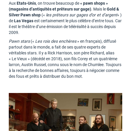
Aux
Etats-Unis
, on trouve beaucoup de
« pawn shops »
(magasins d’antiquités et prêteurs sur gage)
. Mais le
Gold &
Silver Pawn shop
(«
les prêteurs sur gages d’or et d’argent
« )
de
Las Vegas
est certainement le plus célèbre d’entre tous. Car
il est le théâtre d’une émission de téléréalité à succès depuis
2009.
Pawn stars
(«
Les rois des enchères
» en français), diffusé
partout dans le monde, a fait de ses quatre experts de
véritables stars. Il y a Rick Harrison, son père Richard, alias
« Le Vieux » (décédé en 2018), son fils Corey et un quatrième
larron, Austin Russel, connu sous le nom de Chumlee. Toujours
à la recherche de bonnes affaires, toujours à négocier comme
des fous et prêts à distribuer du bon mot.