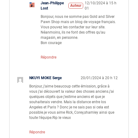
Jean-Philippe
12/10/2024 à 15 h
Auteur
Lost
01
Bonjour, nous ne somme pas Gold and Silver
Pawn Shop mais un blog de voyage français.
Vous pouvez les contacter sur leur site.
Néanmoins, ils ne font des offres qu’au
magasin, en personne.
Bon courage
Répondre
NKUYI MOKE Serge
20/01/2024 à 20 h 12
Bonjour, j’aime beaucoup cette émission, grâce à
vous j’ai découvert la valeur des choses anciens.j’ai
quelques objets que j’estime anciens et que je
souhaiterais vendre. Mais la distance entre los
Angeles et Paris ? Donc je ne sais pas si cela est
possible.je vous aime Rick, Corey,shamley ainsi que
toute l’équipe.Rip le vieux
Répondre