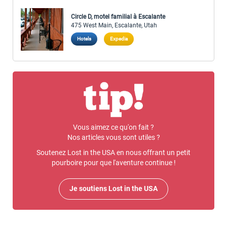
Circle D, motel familial à Escalante
475 West Main, Escalante, Utah
Hotels
Expedia
Vous aimez ce qu'on fait ?
Nos articles vous sont utiles ?
Soutenez Lost in the USA en nous offrant un petit
pourboire pour que l'aventure continue !
Je soutiens Lost in the USA