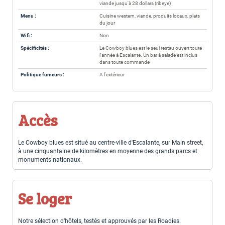
viande jusqu'à 28 dollars (ribeye)
Menu :
Cuisine western, viande, produits locaux, plats
du jour
Wifi :
Non
Spécificités :
Le Cowboy blues est le seul restau ouvert toute
l'année à Escalante. Un bar à salade est inclus
dans toute commande
Politique fumeurs :
A l'extérieur
Accès
Le Cowboy blues est situé au centre-ville d'Escalante, sur Main street,
à une cinquantaine de kilomètres en moyenne des grands parcs et
monuments nationaux.
Se loger
Notre sélection d’hôtels, testés et approuvés par les Roadies.