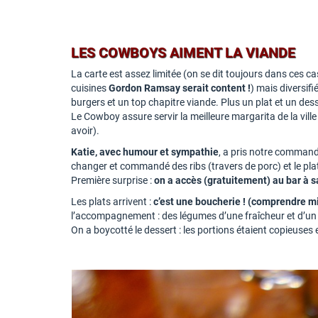
LES COWBOYS AIMENT LA VIANDE
La carte est assez limitée (on se dit toujours dans ces ca
cuisines
Gordon Ramsay serait content !
) mais diversifi
burgers et un top chapitre viande. Plus un plat et un desser
Le Cowboy assure servir la meilleure margarita de la vill
avoir).
Katie, avec humour et sympathie
, a pris notre comman
changer et commandé des ribs (travers de porc) et le plat d
Première surprise :
on a accès (gratuitement) au bar à 
Les plats arrivent :
c’est une boucherie ! (comprendre mi
l’accompagnement : des légumes d’une fraîcheur et d’un
On a boycotté le dessert : les portions étaient copieuse