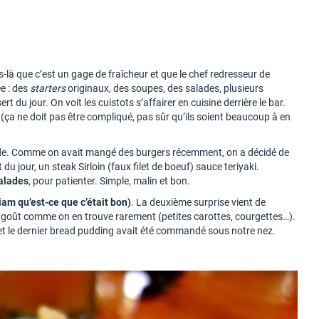
s-là que c’est un gage de fraîcheur et que le chef redresseur de
ée : des
starters
originaux, des soupes, des salades, plusieurs
t du jour. On voit les cuistots s’affairer en cuisine derrière le bar.
e (ça ne doit pas être compliqué, pas sûr qu’ils soient beaucoup à en
de. Comme on avait mangé des burgers récemment, on a décidé de
u jour, un steak Sirloin (faux filet de boeuf) sauce teriyaki.
salades
, pour patienter. Simple, malin et bon.
am qu’est-ce que c’était bon)
. La deuxième surprise vient de
 goût comme on en trouve rarement (petites carottes, courgettes…).
s et le dernier bread pudding avait été commandé sous notre nez.