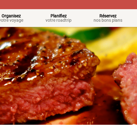
Organisez
Planifiez
Réservez
votre voyage
votre roadtrip
nos bons plans