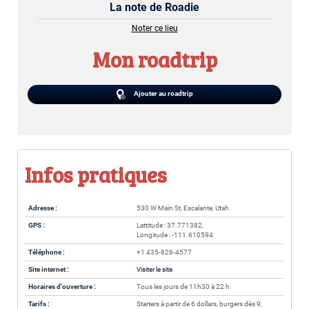
La note de Roadie
Noter ce lieu
Mon roadtrip
Ajouter au roadtrip
Infos pratiques
Adresse :
530 W Main St, Escalante, Utah
GPS :
Lattitude : 37.771382,
Longitude : -111.610594
Téléphone :
+1 435-826-4577
Site internet :
Visiter le site
Horaires d'ouverture :
Tous les jours de 11h30 à 22 h
Tarifs :
Starters à partir de 6 dollars, burgers dès 9,