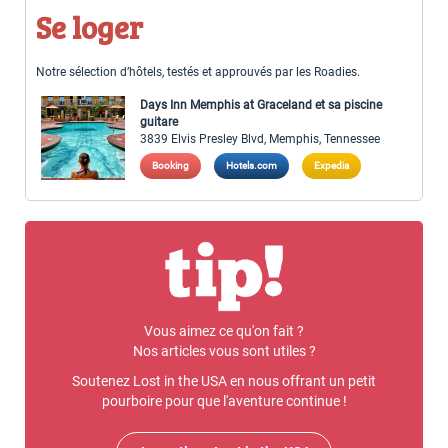
Se loger
Notre sélection d’hôtels, testés et approuvés par les Roadies.
Days Inn Memphis at Graceland et sa piscine
guitare
3839 Elvis Presley Blvd, Memphis, Tennessee
Booking
Hotels.com
Expedia
Vous aimez ce qu'on fait ?
Nos articles vous sont utiles ?
Soutenez Lost in the USA en nous offrant un petit
pourboire pour que l'aventure continue !