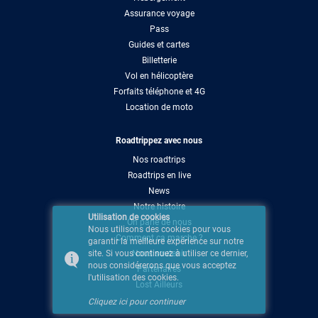
Assurance voyage
Pass
Guides et cartes
Billetterie
Vol en hélicoptère
Forfaits téléphone et 4G
Location de moto
Roadtrippez avec nous
Nos roadtrips
Roadtrips en live
News
Notre histoire
Utilisation de cookies
On parle de nous
Nous utilisons des cookies pour vous
Comment ça marche ?
garantir la meilleure expérience sur notre
site. Si vous continuez à utiliser ce dernier,
Nous soutenir
nous considérerons que vous acceptez
Partenaires
l'utilisation des cookies.
Lost Ailleurs
Cliquez ici pour continuer