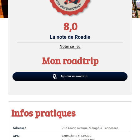
8,0
La note de Roadie
Noter ce lieu
Mon roadtrip
Ajouter au roadtrip
Infos pratiques
Adresse :
706 Union Avenue, Memphis, Tennessee
GPS :
Lattitude : 35.139302,