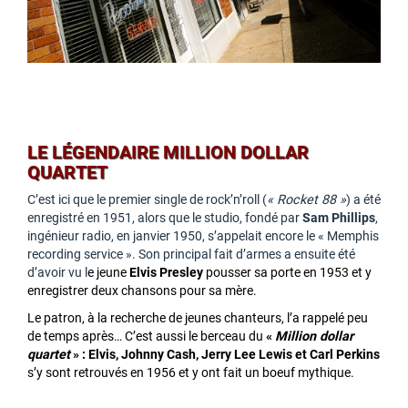
LE LÉGENDAIRE MILLION DOLLAR
QUARTET
C’est ici que le premier single de rock’n’roll (
« Rocket 88 »
) a été
enregistré en 1951, alors que le studio, fondé par
Sam Phillips
,
ingénieur radio, en janvier 1950, s’appelait encore le « Memphis
recording service ». Son principal fait d’armes a ensuite été
d’avoir vu l
e jeune
Elvis Presley
pousser sa porte en 1953 et y
enregistrer deux chansons pour sa mère.
Le patron, à la recherche de jeunes chanteurs, l’a rappelé peu
de temps après… C’est aussi le berceau du
«
Million dollar
quartet
» : Elvis, Johnny Cash, Jerry Lee Lewis et Carl Perkins
s’y sont retrouvés en 1956 et y ont fait un boeuf mythique.