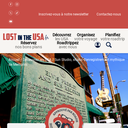
Inscrivez-vous à notre newsletter
Contactez-nous
Découvrez
Organisez
Planifiez
les USA
votre voyage
votre roadtrip
Réservez
Roadtrippez
nos bons plans
avec nous
Accueil
/
Découvrez les USA
/ Sun Studio, studio d’enregistrement mythique
de Memphis