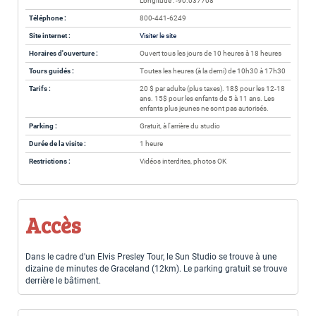
Longitude : -90.037708
Téléphone :
800-441-6249
Site internet :
Visiter le site
Horaires d'ouverture :
Ouvert tous les jours de 10 heures à 18 heures
Tours guidés :
Toutes les heures (à la demi) de 10h30 à 17h30
Tarifs :
20 $ par adulte (plus taxes). 18$ pour les 12-18
ans. 15$ pour les enfants de 5 à 11 ans. Les
enfants plus jeunes ne sont pas autorisés.
Parking :
Gratuit, à l'arrière du studio
Durée de la visite :
1 heure
Restrictions :
Vidéos interdites, photos OK
Accès
Dans le cadre d'un Elvis Presley Tour, le Sun Studio se trouve à une
dizaine de minutes de Graceland (12km). Le parking gratuit se trouve
derrière le bâtiment.