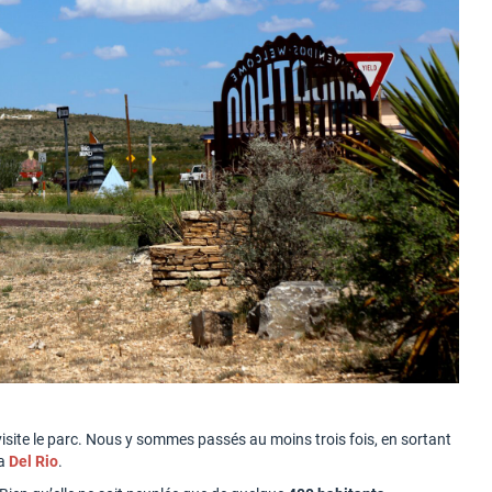
isite le parc. Nous y sommes passés au moins trois fois, en sortant
ia
Del Rio
.