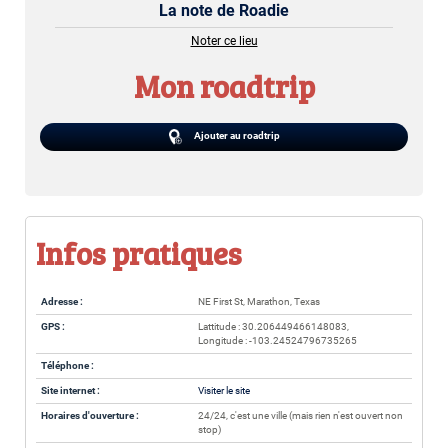
La note de Roadie
Noter ce lieu
Mon roadtrip
Ajouter au roadtrip
Infos pratiques
Adresse :
NE First St, Marathon, Texas
GPS :
Lattitude : 30.206449466148083,
Longitude : -103.24524796735265
Téléphone :
Site internet :
Visiter le site
Horaires d'ouverture :
24/24, c'est une ville (mais rien n'est ouvert non
stop)