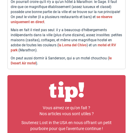
On pourrait croire qu'il n'y a qu'un hôtel à Marathon: le Gage. Il faut
dire que ce magnifique établissement (assez luxueux et classé)
possède une bonne partie de la ville et se trouve sur la rue principale!
On peut le visiter (il a plusieurs restaurants et bars) et
se réserve
uniquement en direct
.
Mais en fait il n'est pas seul: il y a beaucoup d'hébergements
indépendants dans la ville (plus d'une dizaine), assez insolites: petites
maisons (casitas), cottages, et même une magnifique hostel en
adobe de toutes les couleurs (
la Loma del Chivo
) et un
motel et RV
park
(Marathon).
On peut aussi dormir à Sanderson, qui a un motel chouchou (
le
Desert Air motel
).
Vous aimez ce qu'on fait ?
Nos articles vous sont utiles ?
Soutenez Lost in the USA en nous offrant un petit
pourboire pour que l'aventure continue !