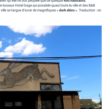
 Bien qu’elle ne soit peuplée que de quelque
400 habitants
,
e luxueux Hotel Gage qui possède quasi toute la ville et des B&B
e ville se targue d’avoir de magnifiques
« dark skies »
. Traduction : on