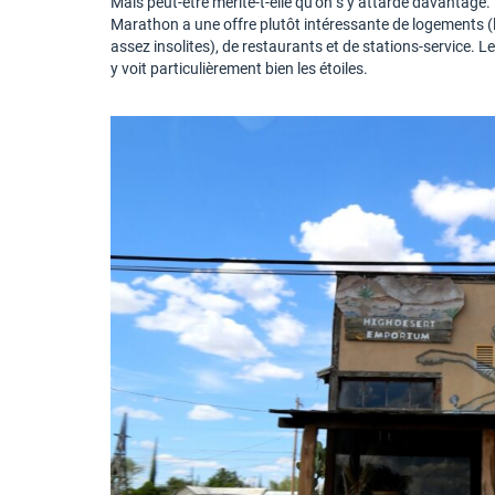
Mais peut-être mérite-t-elle qu’on s’y attarde davantage.
Marathon a une offre plutôt intéressante de logements (l
assez insolites), de restaurants et de stations-service. L
y voit particulièrement bien les étoiles.