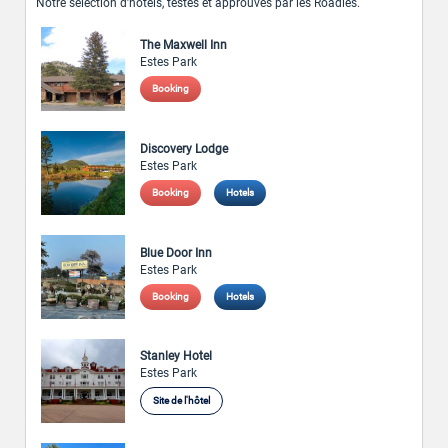
Notre sélection d’hôtels, testés et approuvés par les Roadies.
The Maxwell Inn
Estes Park
Booking
Discovery Lodge
Estes Park
Booking
Hotels
Blue Door Inn
Estes Park
Booking
Hotels
Stanley Hotel
Estes Park
Site de l'hôtel