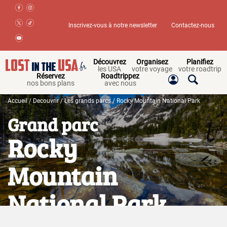
Inscrivez-vous à notre newsletter
Contactez-nous
Découvrez
Organisez
Planifiez
les USA
votre voyage
votre roadtrip
Réservez
Roadtrippez
nos bons plans
avec nous
Accueil
/
Decouvrir
/
Les grands parcs
/ Rocky Mountain National Park
Grand parc
Rocky
Mountain
National Park