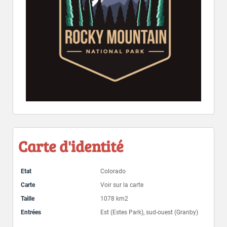
Carte d'identité
Etat
Colorado
Carte
Voir sur la carte
Taille
1078 km2
Entrées
Est (Estes Park), sud-ouest (Granby)