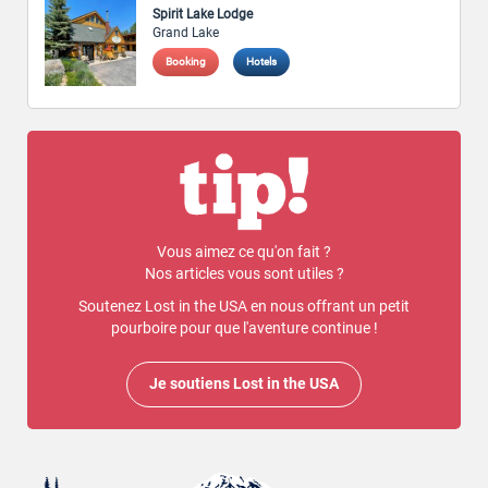
Spirit Lake Lodge
Grand Lake
Booking
Hotels
Vous aimez ce qu'on fait ?
Nos articles vous sont utiles ?
Soutenez Lost in the USA en nous offrant un petit
pourboire pour que l'aventure continue !
Je soutiens Lost in the USA