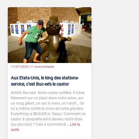
11/07/2026 |
11 commentaires
Aux Etats-Unis, le king des stations-
service, c’est Buc-ee’s le castor
Ahhhh Buc-ee’s. Notre castor préféré. Il trône
fièrement sur un plaid dans notre salon, sur
un mug géant, un sac à main, un t-shirt… On
lui a même confié le choix de notre glacière.
Everything is BEAVER in Texas ! Comment ce
castor à casquette est-il devenu notre idole
(ou pas loin) ? Cela a commencé
… Lire la
suite