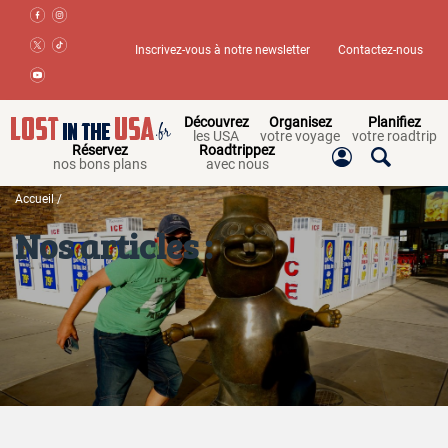
Inscrivez-vous à notre newsletter
Contactez-nous
Découvrez
Organisez
Planifiez
les USA
votre voyage
votre roadtrip
Réservez
Roadtrippez
nos bons plans
avec nous
Accueil
/
Nos articles :