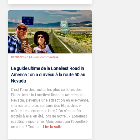
06/06/2026 |
Aucun commentaire
Le guide ultime de la Loneliest Road in
America : on a survécu à la route 50 au
Nevada
C’est l’une des routes les plus célèbres des
Etats-Unis : la Loneliest Road in America, au
Nevada. Devenue une attraction en elle-même,
« la route la plus solitaire des Etats-Unis »
mérite-t-elle encore ce titre ? On s’est enfin
frottés à elle, en été, lors de notre… « Loneliest
roadtrip » éponyme. Mais pourquoi l’appelle-t-
on ainsi ? Tout a
… Lire la suite