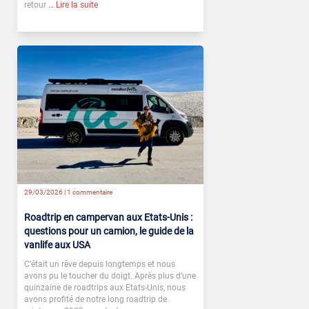
retour
… Lire la suite
29/03/2026 |
1 commentaire
Roadtrip en campervan aux Etats-Unis :
questions pour un camion, le guide de la
vanlife aux USA
C’était un rêve depuis longtemps et nous
avons pu le toucher du doigt. Après plus d’une
quinzaine de roadtrips aux Etats-Unis, nous
avons profité de notre long roadtrip de