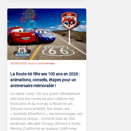
29/04/2026 |
Aucun commentaire
La Route 66 fête ses 100 ans en 2026 :
animations, conseils, étapes pour un
anniversaire mémorable !
Un siècle. Voilà 100 ans qu’est officiellement
née l’une des routes les plus célèbres des
Etats-Unis, et du monde, la Route 66 (en
français dans le texte). Ses diners, ses
« roadside attractions », ses personnages, son
ambiance unique… Symbole total du rêve
américain, elle relie Chicago (Illinois) à Santa
Monica (Californie) en quelque 2448 miles