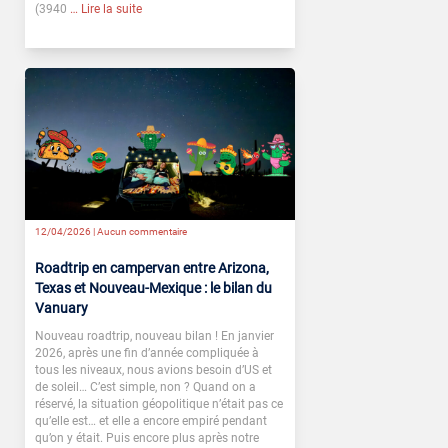
(3940
… Lire la suite
12/04/2026 |
Aucun commentaire
Roadtrip en campervan entre Arizona,
Texas et Nouveau-Mexique : le bilan du
Vanuary
Nouveau roadtrip, nouveau bilan ! En janvier
2026, après une fin d’année compliquée à
tous les niveaux, nous avions besoin d’US et
de soleil… C’est simple, non ? Quand on a
réservé, la situation géopolitique n’était pas ce
qu’elle est… et elle a encore empiré pendant
qu’on y était. Puis encore plus après notre