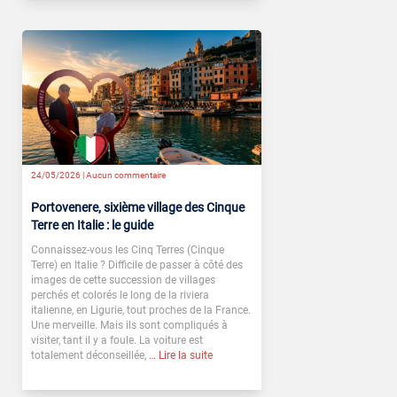
24/05/2026 |
Aucun commentaire
Portovenere, sixième village des Cinque
Terre en Italie : le guide
Connaissez-vous les Cinq Terres (Cinque
Terre) en Italie ? Difficile de passer à côté des
images de cette succession de villages
perchés et colorés le long de la riviera
italienne, en Ligurie, tout proches de la France.
Une merveille. Mais ils sont compliqués à
visiter, tant il y a foule. La voiture est
totalement déconseillée,
… Lire la suite