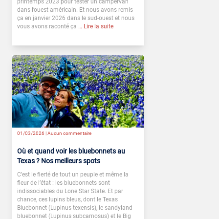
printemps 2023 pour tester un campervan
dans l’ouest américain. Et nous avons remis
ça en janvier 2026 dans le sud-ouest et nous
vous avons raconté ça
… Lire la suite
01/03/2026 |
Aucun commentaire
Où et quand voir les bluebonnets au
Texas ? Nos meilleurs spots
C’est le fierté de tout un peuple et même la
fleur de l’état : les bluebonnets sont
indissociables du Lone Star State. Et par
chance, ces lupins bleus, dont le Texas
Bluebonnet (Lupinus texensis), le sandyland
bluebonnet (Lupinus subcarnosus) et le Big