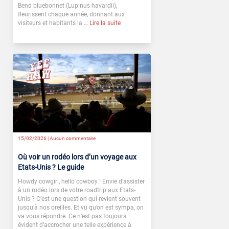
Bend bluebonnet (Lupinus havardii),
fleurissent chaque année, donnant aux
visiteurs et habitants la
… Lire la suite
15/02/2026 |
Aucun commentaire
Où voir un rodéo lors d’un voyage aux
Etats-Unis ? Le guide
Howdy cowgirl, hello cowboy ! Envie d’assister
à un rodéo lors de votre roadtrip aux Etats-
Unis ? C’est une question qui revient souvent
jusqu’à nos oreilles. Et vu qu’on est sympa, on
va vous répondre. Ce n’est pas toujours
évident d’accrocher une telle expérience à