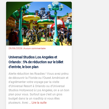
29/06/2026 |
Aucun commentaire
Universal Studios Los Angeles et
Orlando : 5% de réduction sur le billet
d’entrée, le bon plan
Alerte réduction les Roadies ! Vous avez prévu
de découvrir la Floride ou l’Ouest Américain et
d’agrémenter votre voyage par la visite
d’Universal Resort à Orlando ou d’Universal
Studios Hollywood à Los Angeles, on a un bon
plan pour vous. Surtout que c’est un gros
budget dans la un roadtrip si vous êtes
plusieurs. Avec
… Lire la suite