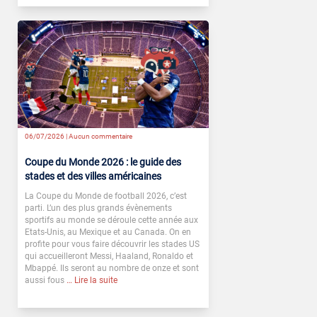
06/07/2026 |
Aucun commentaire
Coupe du Monde 2026 : le guide des
stades et des villes américaines
La Coupe du Monde de football 2026, c’est
parti. L’un des plus grands évènements
sportifs au monde se déroule cette année aux
Etats-Unis, au Mexique et au Canada. On en
profite pour vous faire découvrir les stades US
qui accueilleront Messi, Haaland, Ronaldo et
Mbappé. Ils seront au nombre de onze et sont
aussi fous
… Lire la suite