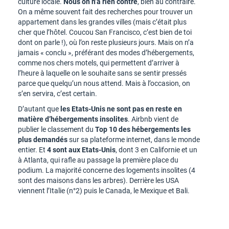
culture locale.
Nous on n’a rien contre
, bien au contraire.
On a même souvent fait des recherches pour trouver un
appartement dans les grandes villes (mais c’était plus
cher que l’hôtel. Coucou San Francisco, c’est bien de toi
dont on parle !), où l’on reste plusieurs jours. Mais on n’a
jamais « conclu », préférant des modes d’hébergements,
comme nos chers motels, qui permettent d’arriver à
l’heure à laquelle on le souhaite sans se sentir pressés
parce que quelqu’un nous attend. Mais à l’occasion, on
s’en servira, c’est certain.
D’autant que
les Etats-Unis ne sont pas en reste en
matière d’hébergements insolites
. Airbnb vient de
publier le classement du
Top 10 des hébergements les
plus demandés
sur sa plateforme internet, dans le monde
entier. Et
4 sont aux Etats-Unis
, dont 3 en Californie et un
à Atlanta, qui rafle au passage la première place du
podium. La majorité concerne des logements insolites (4
sont des maisons dans les arbres). Derrière les USA
viennent l’Italie (n°2) puis le Canada, le Mexique et Bali.