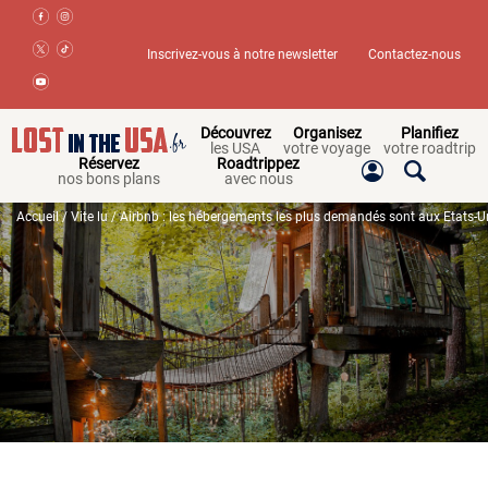
Inscrivez-vous à notre newsletter
Contactez-nous
Découvrez
Organisez
Planifiez
les USA
votre voyage
votre roadtrip
Réservez
Roadtrippez
nos bons plans
avec nous
Accueil
/
Vite lu
/ Airbnb : les hébergements les plus demandés sont aux Etats-U