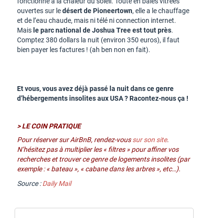
fonctionne à la chaleur du soleil. Toute en baies vitrées
ouvertes sur le
désert de Pioneertown
, elle a le chauffage
et de l’eau chaude, mais ni télé ni connection internet.
Mais
le parc national de Joshua Tree est tout près
.
Comptez 380 dollars la nuit (environ 350 euros), il faut
bien payer les factures ! (ah ben non en fait).
Et vous, vous avez déjà passé la nuit dans ce genre
d’hébergements insolites aux USA ? Racontez-nous ça !
> LE COIN PRATIQUE
Pour réserver sur AirBnB, rendez-vous
sur son site
.
N’hésitez pas à multiplier les « filtres » pour affiner vos
recherches et trouver ce genre de logements insolites (par
exemple : « bateau », « cabane dans les arbres », etc…).
Source :
Daily Mail