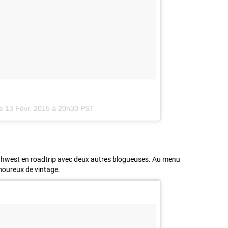
le
13 Févr. 2015 à 20h30 PST
outhwest en roadtrip avec deux autres blogueuses. Au menu
moureux de vintage.