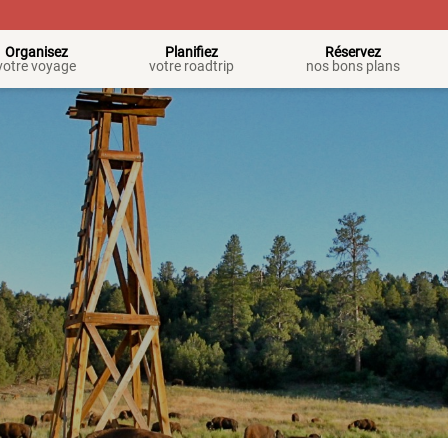
Organisez
Planifiez
Réservez
votre voyage
votre roadtrip
nos bons plans