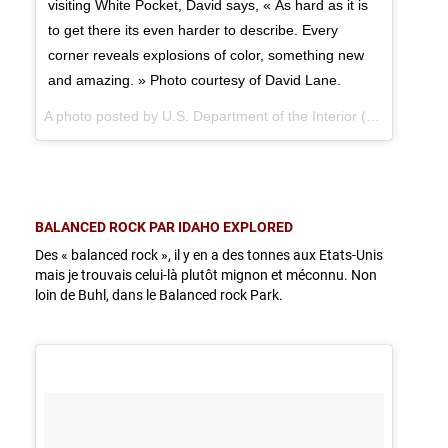
visiting White Pocket, David says, « As hard as it is
to get there its even harder to describe. Every
corner reveals explosions of color, something new
and amazing. » Photo courtesy of David Lane.
A photo posted by U.S. Department of the Interior (@usinterior) on
BALANCED ROCK PAR IDAHO EXPLORED
Des « balanced rock », il y en a des tonnes aux Etats-Unis
mais je trouvais celui-là plutôt mignon et méconnu. Non
loin de Buhl, dans le Balanced rock Park.