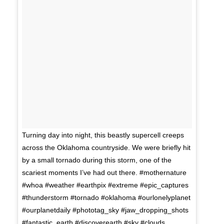
Turning day into night, this beastly supercell creeps
across the Oklahoma countryside. We were briefly hit
by a small tornado during this storm, one of the
scariest moments I’ve had out there. #mothernature
#whoa #weather #earthpix #extreme #epic_captures
#thunderstorm #tornado #oklahoma #ourlonelyplanet
#ourplanetdaily #phototag_sky #jaw_dropping_shots
#fantastic_earth #discoverearth #sky #clouds