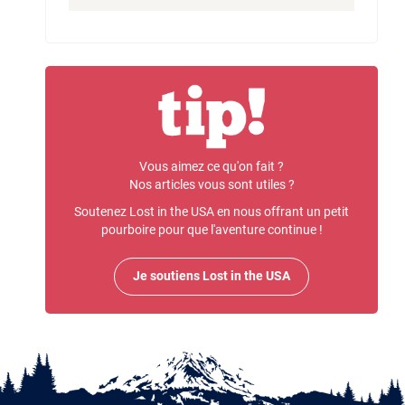
Vous aimez ce qu'on fait ?
Nos articles vous sont utiles ?
Soutenez Lost in the USA en nous offrant un petit
pourboire pour que l'aventure continue !
Je soutiens Lost in the USA