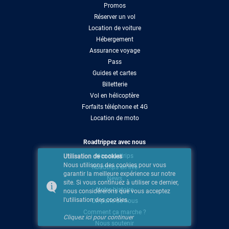
Promos
Réserver un vol
Location de voiture
Hébergement
Assurance voyage
Pass
Guides et cartes
Billetterie
Vol en hélicoptère
Forfaits téléphone et 4G
Location de moto
Roadtrippez avec nous
Nos roadtrips
Utilisation de cookies
Nous utilisons des cookies pour vous
Roadtrips en live
garantir la meilleure expérience sur notre
News
site. Si vous continuez à utiliser ce dernier,
Notre histoire
nous considérerons que vous acceptez
l'utilisation des cookies.
On parle de nous
Comment ça marche ?
Cliquez ici pour continuer
Nous soutenir