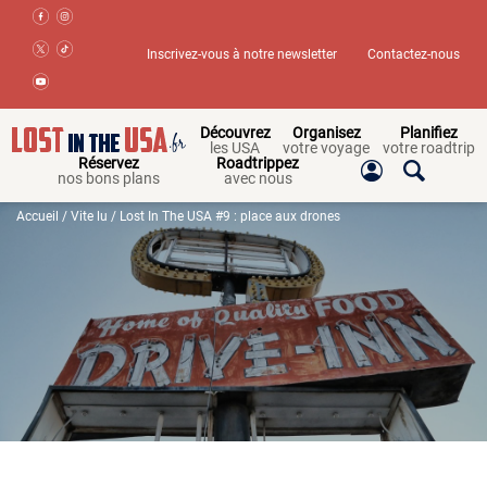
Inscrivez-vous à notre newsletter
Contactez-nous
Découvrez
Organisez
Planifiez
les USA
votre voyage
votre roadtrip
Réservez
Roadtrippez
nos bons plans
avec nous
Accueil
/
Vite lu
/ Lost In The USA #9 : place aux drones