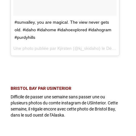
#sunvalley, you are magical. The view never gets
old. #idaho #idahome #idahoexplored #idahogram
#purdyhills
Une photo publiée par Kjirsten (@kj_skidaho) le
Déc. 12, 2014 at 5:52 PST
BRISTOL BAY PAR USINTERIOR
Difficile de passer une semaine sans passer une ou
plusieurs photos du comte instagram de USInterior. Cette
semaine, il régale encore avec cette photo de Bristol Bay,
dans le sud ouest de l’Alaska.