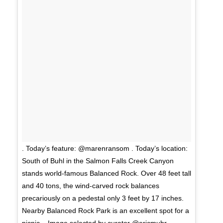
. Today’s feature: @marenransom . Today’s location:
South of Buhl in the Salmon Falls Creek Canyon
stands world-famous Balanced Rock. Over 48 feet tall
and 40 tons, the wind-carved rock balances
precariously on a pedestal only 3 feet by 17 inches.
Nearby Balanced Rock Park is an excellent spot for a
picnic. . Image selected by curator @ericmuhr .