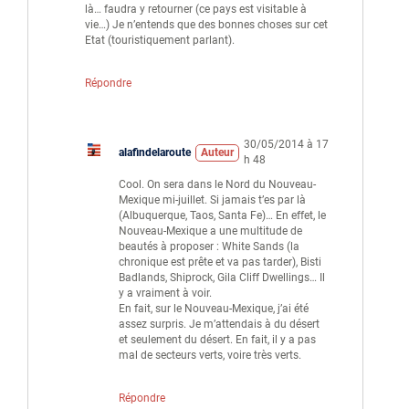
là… faudra y retourner (ce pays est visitable à
vie…) Je n’entends que des bonnes choses sur cet
Etat (touristiquement parlant).
Répondre
30/05/2014 à 17
alafindelaroute
Auteur
h 48
Cool. On sera dans le Nord du Nouveau-
Mexique mi-juillet. Si jamais t’es par là
(Albuquerque, Taos, Santa Fe)… En effet, le
Nouveau-Mexique a une multitude de
beautés à proposer : White Sands (la
chronique est prête et va pas tarder), Bisti
Badlands, Shiprock, Gila Cliff Dwellings… Il
y a vraiment à voir.
En fait, sur le Nouveau-Mexique, j’ai été
assez surpris. Je m’attendais à du désert
et seulement du désert. En fait, il y a pas
mal de secteurs verts, voire très verts.
Répondre