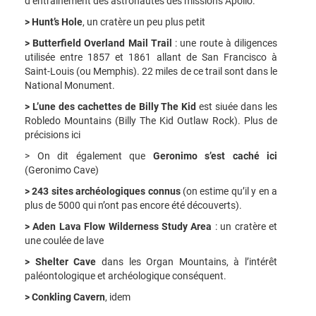
d’entraînement des astronautes des missions Apollo.
> Hunt’s Hole
, un cratère un peu plus petit
> Butterfield Overland Mail Trail
: une route à diligences
utilisée entre 1857 et 1861 allant de San Francisco à
Saint-Louis (ou Memphis). 22 miles de ce trail sont dans le
National Monument.
> L’une des cachettes de Billy The Kid
est siuée dans les
Robledo Mountains (Billy The Kid Outlaw Rock). Plus de
précisions
ici
> On dit également que
Geronimo s’est caché ici
(Geronimo Cave)
> 243 sites archéologiques connus
(on estime qu’il y en a
plus de 5000 qui n’ont pas encore été découverts).
> Aden Lava Flow Wilderness Study Area
: un cratère et
une coulée de lave
> Shelter Cave
dans les Organ Mountains, à l’intérêt
paléontologique et archéologique conséquent.
> Conkling Cavern
, idem