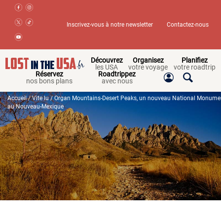
Inscrivez-vous à notre newsletter
Contactez-nous
Découvrez
Organisez
Planifiez
les USA
votre voyage
votre roadtrip
Réservez
Roadtrippez
nos bons plans
avec nous
Accueil
/
Vite lu
/ Organ Mountains-Desert Peaks, un nouveau National Monume
au Nouveau-Mexique