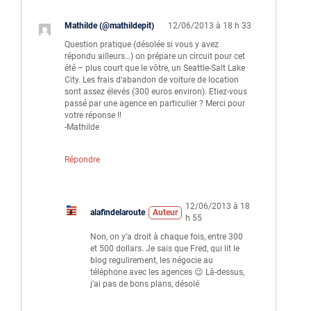
Mathilde (@mathildepit)
12/06/2013 à 18 h 33
Question pratique (désolée si vous y avez
répondu ailleurs…) on prépare un circuit pour cet
été – plus court que le vôtre, un Seattle-Salt Lake
City. Les frais d’abandon de voiture de location
sont assez élevés (300 euros environ). Etiez-vous
passé par une agence en particulier ? Merci pour
votre réponse !!
-Mathilde
Répondre
12/06/2013 à 18
alafindelaroute
Auteur
h 55
Non, on y’a droit à chaque fois, entre 300
et 500 dollars. Je sais que Fred, qui lit le
blog regulirement, les négocie au
téléphone avec les agences 😉 Là-dessus,
j’ai pas de bons plans, désolé