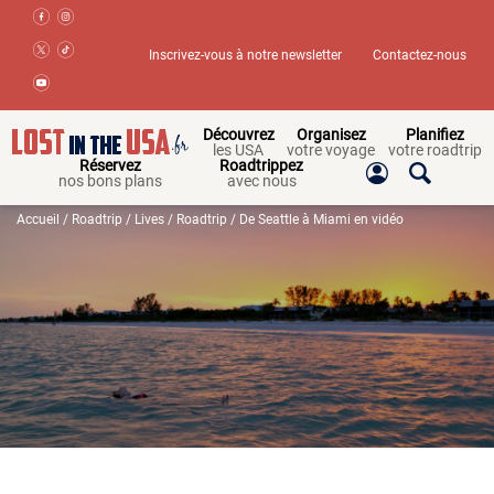
Inscrivez-vous à notre newsletter
Contactez-nous
Découvrez
Organisez
Planifiez
les USA
votre voyage
votre roadtrip
Réservez
Roadtrippez
nos bons plans
avec nous
Accueil
/
Roadtrip
/
Lives
/
Roadtrip
/ De Seattle à Miami en vidéo