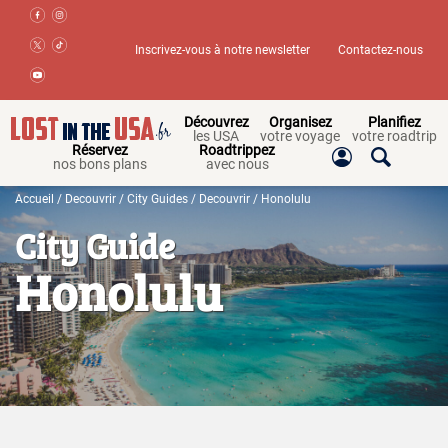
Inscrivez-vous à notre newsletter
Contactez-nous
Découvrez
Organisez
Planifiez
les USA
votre voyage
votre roadtrip
Réservez
Roadtrippez
nos bons plans
avec nous
Accueil
/
Decouvrir
/
City Guides
/
Decouvrir
/ Honolulu
City Guide
Honolulu