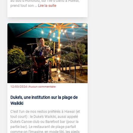
au sud d’Honolulu, sur l’île d’Oahu à Hawaï,
prend tout son
… Lire la suite
12/03/2024 |
Aucun commentaire
Duke’s, une institution sur la plage de
Waikiki
C’est l’un de nos restos préférés à Hawaï (et
tout court) : le Duke’s Waikiki, aussi appelé
Duke’s Canoe club ou Barefoot bar (pour la
partie bar). Le restaurant de plage parfait
comme on l’imagine, en mode tiki, les pieds