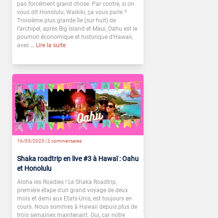
pas forcément grand chose. Par contre, si on
vous dit Honolulu, Waikiki, ça vous parle ?
Troisième plus grande île (sur huit) de
l’archipel, après Big Island et Maui, Oahu est le
poumon économique et historique d’Hawaii,
avec
… Lire la suite
16/03/2023 |
2 commentaires
Shaka roadtrip en live #3 à Hawaï : Oahu
et Honolulu
Aloha les Roadies ! Le Shaka Roadtrip,
première étape d’un grand voyage de deux
mois et demi aux Etats-Unis, est toujours en
cours. Nous sommes à Hawaii depuis plus de
trois semaines maintenant. Oui, car notre