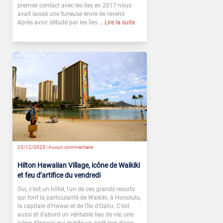
premier contact avec les îles en 2017 nous
avait laissé une furieuse envie de revenir.
Après avoir débuté par les îles
… Lire la suite
23/12/2023 |
Aucun commentaire
Hilton Hawaiian Village, icône de Waikiki
et feu d’artifice du vendredi
Oui, c’est un hôtel, l’un de ces grands resorts
qui font la particularité de Waikiki, à Honolulu,
la capitale d’Hawaï et de l’île d’Oahu. C’est
aussi et d’abord un véritable lieu de vie, une
icône d’Hawaï qui mérite un arrêt lors d’une