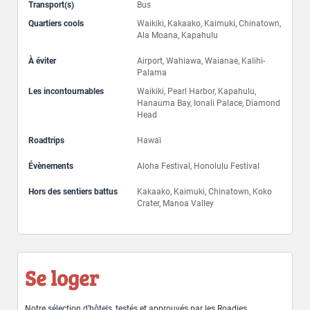
Transport(s)
Bus
Quartiers cools
Waikiki, Kakaako, Kaimuki, Chinatown,
Ala Moana, Kapahulu
À éviter
Airport, Wahiawa, Waianae, Kalihi-
Palama
Les incontournables
Waikiki, Pearl Harbor, Kapahulu,
Hanauma Bay, Ionali Palace, Diamond
Head
Roadtrips
Hawaï
Évènements
Aloha Festival, Honolulu Festival
Hors des sentiers battus
Kakaako, Kaimuki, Chinatown, Koko
Crater, Manoa Valley
Se loger
Notre sélection d’hôtels, testés et approuvés par les Roadies.