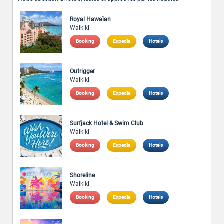
Royal Hawaïan
Waikiki
Booking
Expedia
Hotels
Outrigger
Waikiki
Booking
Expedia
Hotels
Surfjack Hotel & Swim Club
Waikiki
Booking
Expedia
Hotels
Shoreline
Waikiki
Booking
Expedia
Hotels