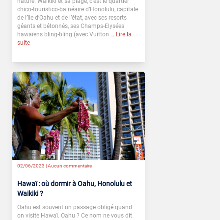
nature. Waikiki et sa plage, c’est le quartier
chico-touristico-balnéaire d’Honolulu, capitale
de l’île d’Oahu et de l’état, avec ses resorts
géants et bétonnés, ses Champs-Elysées
hawaïens bling-bling (avec Vuitton
… Lire la
suite
02/06/2023 |
Aucun commentaire
Hawaï : où dormir à Oahu, Honolulu et
Waikiki ?
Oahu est souvent un passage obligé quand
on visite Hawaï. Oahu ? Ce nom ne vous dit