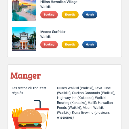
Hilton Hawaiian Village
Waikiki
Booking
Expedia
Hotels
Moana Surfrider
Waikiki
Booking
Expedia
Hotels
Manger
Les restos où l'on s'est
Duke’s Waikiki (Waikiki), Lava Tube
régalés
(Waikiki), Cuckoo Cononuts (Waikiki),
Highway Inn (Kakaako), Waikiki
Brewing (Kakaako), Haili’s Hawaiian
Foods (Waikiki), Moani Waikiki
(Waikiki), Kona Brewing (plusieurs
enseignes)