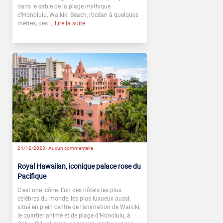
dans le sable de la plage mythique
d’Honolulu, Waikiki Beach, l’océan à quelques
mètres, des
… Lire la suite
24/12/2023 |
Aucun commentaire
Royal Hawaiian, iconique palace rose du
Pacifique
C’est une icône. L’un des hôtels les plus
célèbres du monde, les plus luxueux aussi,
situé en plein centre de l’animation de Waikiki,
le quartier animé et de plage d’Honolulu, à