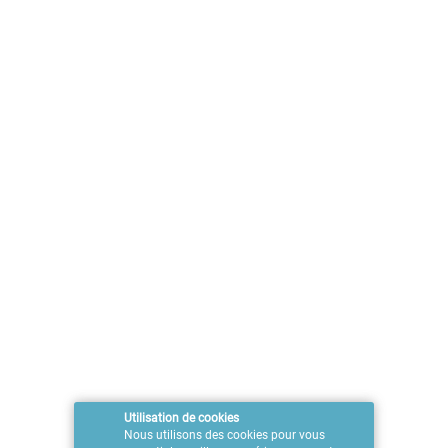
Dormir
Insolite
Les 50 états
Les grands parcs
Manger
Nightlife
Outdoor
Rencontres
Roadtrips iconiques
Routes mythiques
Shopping
Organiser votre voyage
Argent et budget
Assurances et santé
Avant de partir
Avion
Langue et lexique
Utilisation de cookies
Nous utilisons des cookies pour vous
Logement