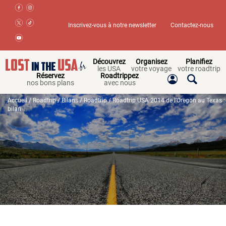
Inscrivez-vous à notre newsletter
Contactez-nous
Découvrez
Organisez
Planifiez
les USA
votre voyage
votre roadtrip
Réservez
Roadtrippez
nos bons plans
avec nous
Accueil
/
Roadtrip
/
Bilans
/
Roadtrip
/ Roadtrip USA 2014 de l’Oregon au Texas : 
bilan