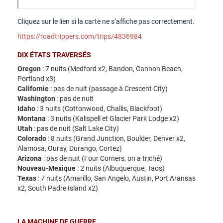
Cliquez sur le lien si la carte ne s’affiche pas correctement.
https://roadtrippers.com/trips/4836984
DIX ÉTATS TRAVERSÉS
Oregon
: 7 nuits (Medford x2, Bandon, Cannon Beach,
Portland x3)
Californie
: pas de nuit (passage à Crescent City)
Washington
: pas de nuit
Idaho
: 3 nuits (Cottonwood, Challis, Blackfoot)
Montana
: 3 nuits (Kalispell et Glacier Park Lodge x2)
Utah
: pas de nuit (Salt Lake City)
Colorado
: 8 nuits (Grand Junction, Boulder, Denver x2,
Alamosa, Ouray, Durango, Cortez)
Arizona
: pas de nuit (Four Corners, on a triché)
Nouveau-Mexique
: 2 nuits (Albuquerque, Taos)
Texas
: 7 nuits (Amarillo, San Angelo, Austin, Port Aransas
x2, South Padre Island x2)
LA MACHINE DE GUERRE