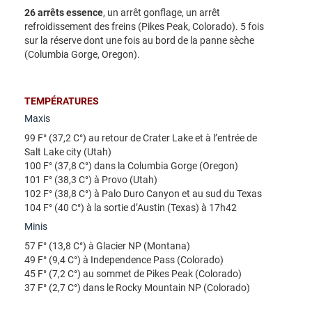
26 arrêts essence
, un arrêt gonflage, un arrêt
refroidissement des freins (Pikes Peak, Colorado). 5 fois
sur la réserve dont une fois au bord de la panne sèche
(Columbia Gorge, Oregon).
TEMPÉRATURES
Maxis
99 F° (37,2 C°) au retour de Crater Lake et à l’entrée de
Salt Lake city (Utah)
100 F° (37,8 C°) dans la Columbia Gorge (Oregon)
101 F° (38,3 C°) à Provo (Utah)
102 F° (38,8 C°) à Palo Duro Canyon et au sud du Texas
104 F° (40 C°) à la sortie d’Austin (Texas) à 17h42
Minis
57 F° (13,8 C°) à Glacier NP (Montana)
49 F° (9,4 C°) à Independence Pass (Colorado)
45 F° (7,2 C°) au sommet de Pikes Peak (Colorado)
37 F° (2,7 C°) dans le Rocky Mountain NP (Colorado)