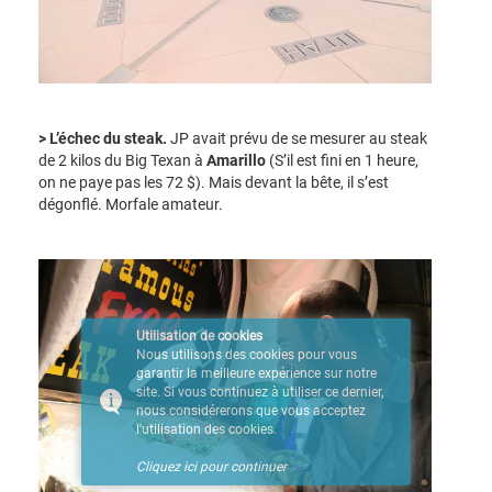
> L’échec du steak.
JP avait prévu de se mesurer au steak
de 2 kilos du Big Texan à
Amarillo
(S’il est fini en 1 heure,
on ne paye pas les 72 $). Mais devant la bête, il s’est
dégonflé. Morfale amateur.
Utilisation de cookies
Nous utilisons des cookies pour vous
garantir la meilleure expérience sur notre
site. Si vous continuez à utiliser ce dernier,
nous considérerons que vous acceptez
l'utilisation des cookies.
Cliquez ici pour continuer