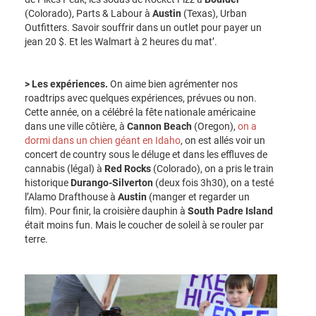
(Colorado), Parts & Labour à
Austin
(Texas), Urban
Outfitters. Savoir souffrir dans un outlet pour payer un
jean 20 $. Et les Walmart à 2 heures du mat’.
> Les expériences.
On aime bien agrémenter nos
roadtrips avec quelques expériences, prévues ou non.
Cette année, on a célébré la fête nationale américaine
dans une ville côtière, à
Cannon Beach
(Oregon),
on a
dormi dans un chien géant en Idaho
, on est allés voir un
concert de country sous le déluge et dans les effluves de
cannabis (légal) à
Red Rocks
(Colorado), on a pris le train
historique
Durango-Silverton
(deux fois 3h30), on a testé
l’Alamo Drafthouse à
Austin
(manger et regarder un
film). Pour finir, la croisière dauphin à
South Padre Island
était moins fun. Mais le coucher de soleil à se rouler par
terre.