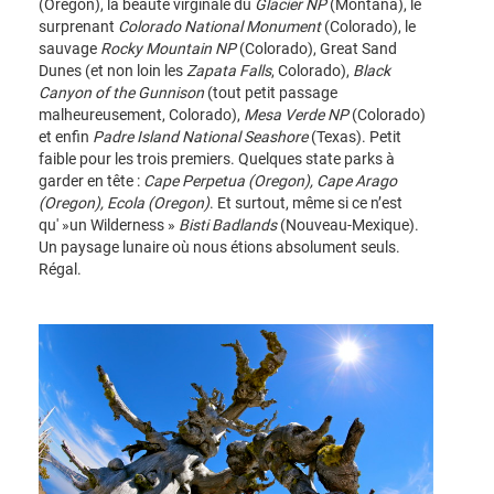
(Oregon), la beauté virginale du
Glacier NP
(Montana), le
surprenant
Colorado National Monument
(Colorado), le
sauvage
Rocky Mountain NP
(Colorado), Great Sand
Dunes (et non loin les
Zapata Falls
, Colorado),
Black
Canyon of the Gunnison
(tout petit passage
malheureusement, Colorado),
Mesa Verde NP
(Colorado)
et enfin
Padre Island National Seashore
(Texas). Petit
faible pour les trois premiers. Quelques state parks à
garder en tête :
Cape Perpetua (Oregon), Cape Arago
(Oregon), Ecola (Oregon)
. Et surtout, même si ce n’est
qu' »un Wilderness »
Bisti Badlands
(Nouveau-Mexique).
Un paysage lunaire où nous étions absolument seuls.
Régal.