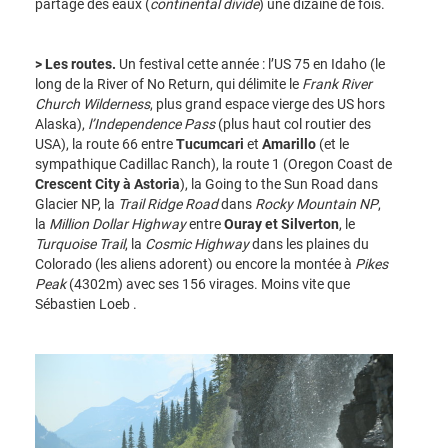
partage des eaux (
continental divide
) une dizaine de fois.
> Les routes.
Un festival cette année : l’US 75 en Idaho (le
long de la River of No Return, qui délimite le
Frank River
Church Wilderness
, plus grand espace vierge des US hors
Alaska),
l’Independence Pass
(plus haut col routier des
USA), la route 66 entre
Tucumcari
et
Amarillo
(et le
sympathique Cadillac Ranch), la route 1 (Oregon Coast de
Crescent City à Astoria
), la Going to the Sun Road dans
Glacier NP, la
Trail Ridge Road
dans
Rocky Mountain NP
,
la
Million Dollar Highway
entre
Ouray et Silverton
, le
Turquoise Trail
, la
Cosmic Highway
dans les plaines du
Colorado (les aliens adorent) ou encore la montée à
Pikes
Peak
(4302m) avec ses 156 virages. Moins vite que
Sébastien Loeb .